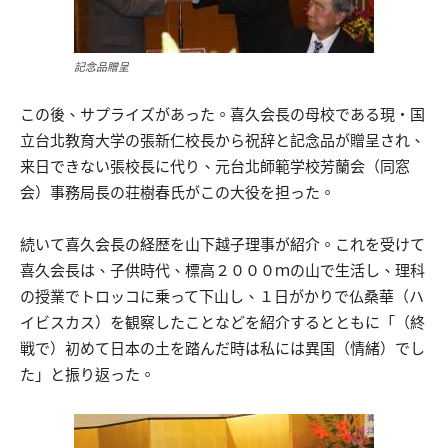
記念品贈呈
この後、サプライズがあった。喜久会長の母校である現・国
立台北教育大学の張新仁校長から祝辞と記念品が贈呈され、
来日できない張校長に代り、元台北師範学校芳蘭会（同窓
会）事務局長の荘樹春氏がこの大役を担った。
続いて喜久会長の経歴を山下越子理事が紹介。これを受けて
喜久会長は、子供時代、標高２０００ｍの山で生活し、理科
の授業でトロッコに乗って下山し、１日がかりで仏桑華（ハ
イビスカス）を観察したことなどを紹介するとともに「（終
戦で）初めて日本の土を踏んだ時は私には異国（情緒）でし
た」と振り返った。