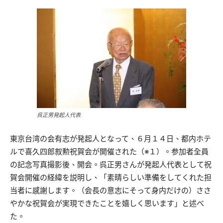
呉正男発起人代表
東京台湾の会有志が発起人となって、６月１４日、都内ホテ
ルで喜久四郎叙勲祝賀会が開催された（※１）。参加者全員
の記念写真撮影後、開会。呉正男さんが発起人代表として祝
賀会開催の経緯を説明し、「素晴らしい準備をしてくれた担
当者に感謝します。（会長の意志にそって身内だけの）ささ
やかな祝賀会が実現できたことを嬉しく思います」と述べ
た。