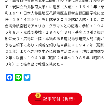
活。高等科卒業後台北第二師範学校（後に台北師範学校を経
て、現国立台北教育大学）に進学（入寮）。１９４４年（昭
和１９年）日本人移民地区花蓮港区吉野村吉野国民学校に赴
任。１９４４年９月、歩兵隊第３０４連隊に入隊、１０月に
台湾沖航空戦でアメリカ・グラマンとの応戦に参加。１９４
５年８月、嘉義で終戦。１９４６年３月、基隆より引き揚げ
船に乗り、広島に上陸。本籍のある鹿児島県奄美大島に向か
うも占領下にあり、親戚を頼り岐阜県に。１９４７年（昭和
２２年）よりへき地を中心に教員生活に入る。群馬県前橋で
２年、以後、１９４９年（昭和２４年～１９８５年（昭和６
０年）まで岐阜県で教職を務めた。
Facebook
Line
Twitter
記事寄付 (捐贈)