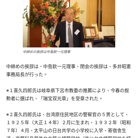
中締めの挨拶は中島欽一元理事
中締めの挨拶は、中島欽一元理事、閉会の挨拶は、多井昭憲
事務局長が行った。
※１喜久四郎氏は岐阜県下呂市教委の推薦により、今春の叙
勲者に選ばれ、「瑞宝双光章」を受章された。
※２喜久四郎氏は、台湾原住民地区の警察官の５男として、
１９２５年（大正１４年）２月に生まれ、１９３２年（昭和
７年）４月、太平山の日台共学の小学校に入学、寄宿舎生