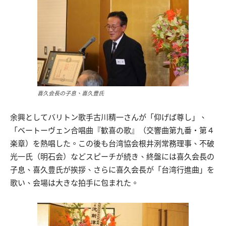
喜久会長の子息、喜久豊氏
余興としてバリトン歌手古川精一さんが「仰げば尊し」、
「ベートーヴェン合唱曲『歓喜の歌』（交響曲第九番・第４
楽章）を熱唱した。この後も台湾協会根井洌常務理事、不破
光一氏（明石会）などスピーチが続き、終盤には喜久会長の
子息、喜久豊氏が挨拶、さらに喜久会長が「台湾行進曲」を
歌い、会場は大きな拍手に包まれた。