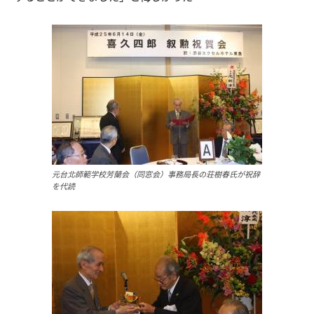
元台北師範学校芳蘭会（同窓会）事務局長の荘樹春氏が祝辞
を代読