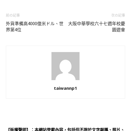
前の記事
次の記事
外貨準備高4000億米ドル、世
大阪中華學校六十七週年校慶
界第4位
園遊會
taiwannp1
【版權聲明】：本網站登載內容，包括但不限於文字報導、照片、