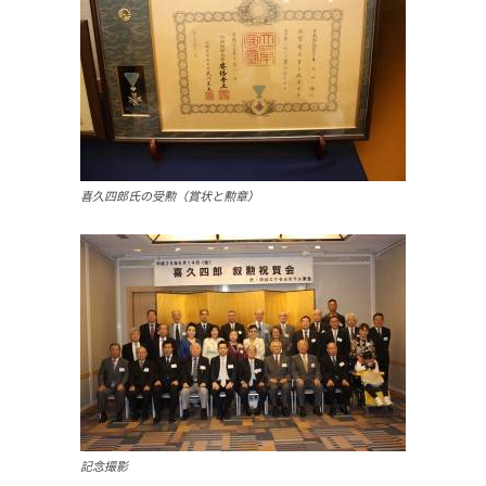
喜久四郎氏の受勲（賞状と勲章）
記念撮影