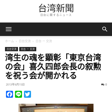
台湾新聞
日台に関するニュース
ホーム
日台交流
日台 ー 交流
日台交流
日台 ー 交流
湾生の魂を顕彰「東京台湾
の会」喜久四郎会長の叙勲
を祝う会が開かれる
2013年6月15日
0
Facebook
Line
Twitter