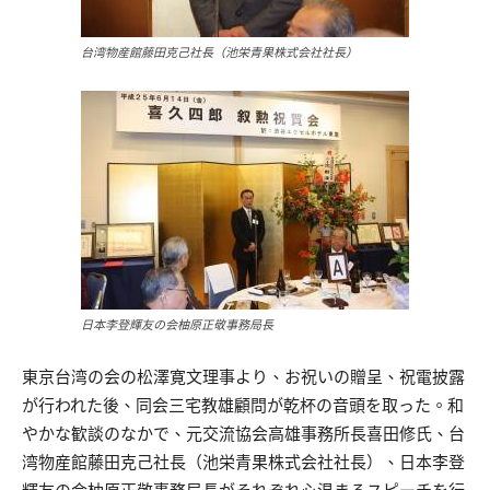
台湾物産館藤田克己社長（池栄青果株式会社社長）
日本李登輝友の会柚原正敬事務局長
東京台湾の会の松澤寛文理事より、お祝いの贈呈、祝電披露
が行われた後、同会三宅教雄顧問が乾杯の音頭を取った。和
やかな歓談のなかで、元交流協会高雄事務所長喜田修氏、台
湾物産館藤田克己社長（池栄青果株式会社社長）、日本李登