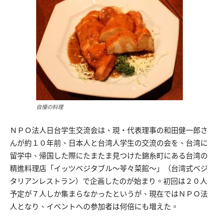
自慢の料理
ＮＰＯ法人日台学生交流会は、現・代表理事の和田健一郎さ
んが約１０年前、日本人と台湾人学生の交流の会を、台湾に
留学中、帰国した際にたまたま見つけた錦糸町にある台湾の
精進料理店「イッツベジタブル～苓々菜館～」（台湾式ベジ
タリアンレストラン）で企画したのが始まり。初回は２０人
予定が７人しか集まらなかったというが、現在ではＮＰＯ法
人となり、イベントへの参加者は何倍にも増えた。