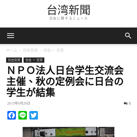
台湾新聞
日台に関するニュース
ホーム
日台交流
日台 ー 交流
日台交流
日台 ー 交流
ＮＰＯ法人日台学生交流会
主催、秋の定例会に日台の
学生が結集
2013年9月29日
0
Facebook
Line
Twitter