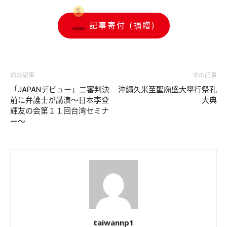
記事寄付 (捐贈)
前の記事
次の記事
「JAPANデビュー」二審判決
沖繩久米至聖廟盛大舉行祭孔
前に弁護士が講演～日本李登
大典
輝友の会第１１回台湾セミナ
ー～
taiwannp1