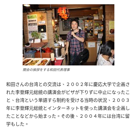
開会の挨拶をする和田代表理事
和田さんの台湾との交流は、２００２年に慶応大学で企画さ
れた李登輝元総統の講演会がビザが下りずに中止になったこ
と、台湾という単語すら制約を受ける当時の状況、２００３
年に李登輝元総統とインターネットを使った講演会を企画し
たことなどから始まった。その後、２００４年には台湾に留
学もした。