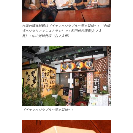
台湾の精進料理店「イッツベジタブル～苓々菜館～」（台湾
式ベジタリアンレストラン）で。和田代表理事(左２人
目）、中山芳玲代表（右２人目）
「イッツベジタブル～苓々菜館～」