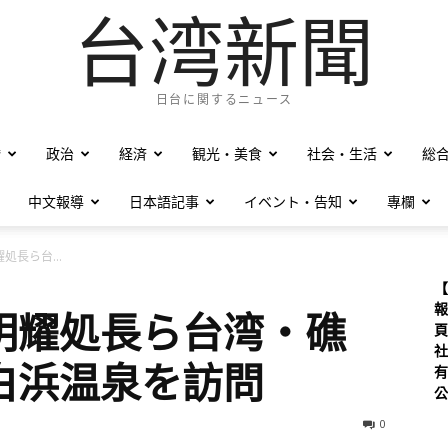
台湾新聞
日台に関するニュース
僑
政治
経済
観光・美食
社会・生活
総
中文報導
日本語記事
イベント・告知
專欄
処長ら台...
【
報
明耀処長ら台湾・礁
頁
社
白浜温泉を訪問
有
公
0