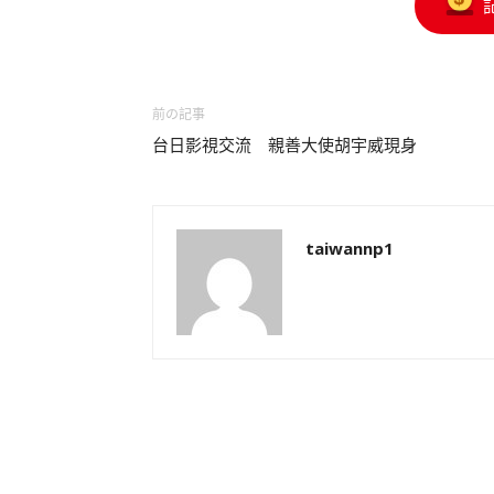
前の記事
台日影視交流 親善大使胡宇威現身
taiwannp1