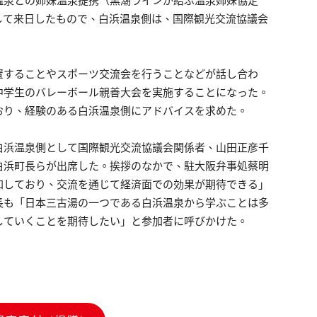
温泉との姉妹温泉提携（黒潮ラインが結ぶ温泉姉妹協定
して来日したもので、白浜温泉側は、国際観光交流協議会
。
置することやスポーツ交流会を行うことなどが話し合わ
中学生のバレーボール親善大会を実施することになった。
おり、経験のある白浜温泉側にアドバイスを求めた。
白浜温泉側として国際観光交流協議会関係者、山田正彦千
白浜町長らが出席した。挨拶のなかで、駐大阪弁事処蔡明
加しており、交流を通じて経済面での効果が期待できる」
長も「日本三古湯の一つである白浜温泉から学ぶことは多
していくことを期待したい」と参加者に呼びかけた。