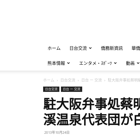
ホーム
日台交流
僑務新資訊
華
熊本情報
エンタメ・ｽﾎﾟｰﾂ
動画
ホーム
日台交流
日台 ー 交流
駐大阪弁事処蔡明耀
日台交流
日台 ー 交流
駐大阪弁事処蔡
溪温泉代表団が
2013年10月24日