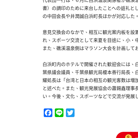
代表団一行は、６月に白浜温泉関係者が礁溪
書）の調印のために来台したことへの返礼と
の中田会長や井潤誠白浜町長ほかが対応した
意見交換会のなかで、相互に観光案内板を設
れ、スポーツ交流として来夏を目途に、小・
また、礁溪温泉側はマラソン大会を計画して
白浜町内のホテルで開催された歓迎会には、
葉県議会議員、千葉県観光局榎本善行局長、
耀処長は「台湾と日本の相互の観光客数は増
と述べた。また、観光発展協会の蕭錫鑫理事
い。今後、文化、スポーツなどで交流が発展
Facebook
Line
Twitter