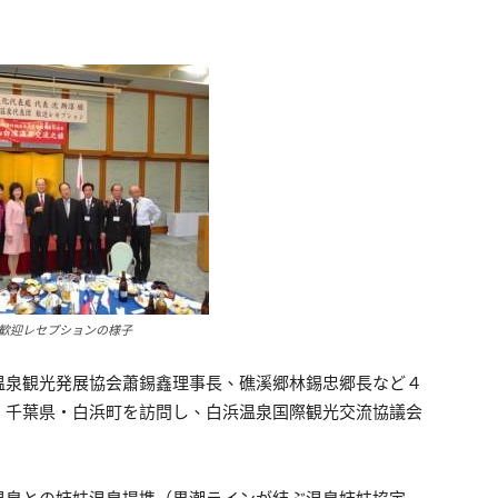
歓迎レセプションの様子
温泉観光発展協会蕭錫鑫理事長、礁溪郷林錫忠郷長など４
、千葉県・白浜町を訪問し、白浜温泉国際観光交流協議会