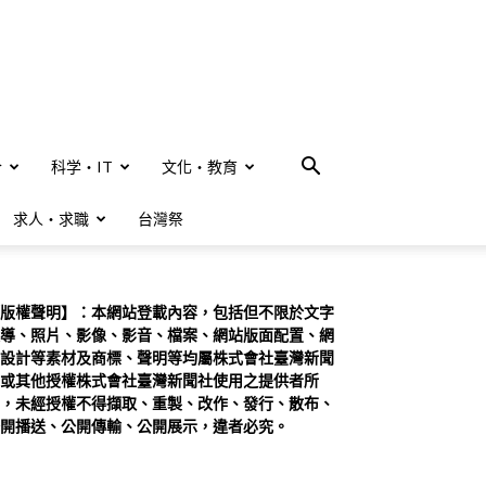
合
科学・IT
文化・教育
求人・求職
台灣祭
版權聲明】：本網站登載內容，包括但不限於文字
導、照片、影像、影音、檔案、網站版面配置、網
設計等素材及商標、聲明等均屬株式會社臺灣新聞
或其他授權株式會社臺灣新聞社使用之提供者所
，未經授權不得擷取、重製、改作、發行、散布、
開播送、公開傳輸、公開展示，違者必究。