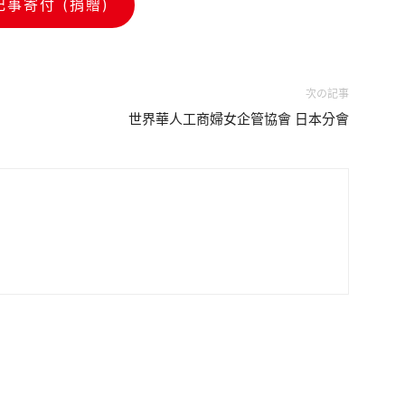
記事寄付 (捐贈)
次の記事
世界華人工商婦女企管協會 日本分會