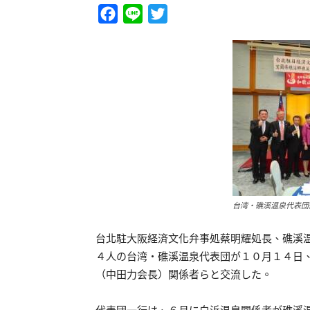
Facebook
Line
Twitter
台湾・礁溪温泉代表団
台北駐大阪経済文化弁事処蔡明耀処長、礁溪
４人の台湾・礁溪温泉代表団が１０月１４日
（中田力会長）関係者らと交流した。