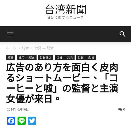
台湾新聞
日台に関するニュース
ホーム
総合
台湾 — 総合
総合
台湾 — 総合
日台交流
日台 ー 交流
日台 ー 総合
広告のあり方を面白く皮肉
るショートムービー、「コ
ーヒーと嘘」の監督と主演
女優が来日。
2014年6月16日
0
Facebook
Line
Twitter