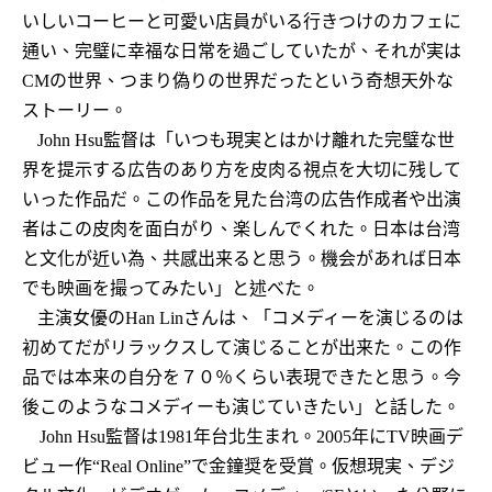
いしいコーヒーと可愛い店員がいる行きつけのカフェに
通い、完璧に幸福な日常を過ごしていたが、それが実は
の世界、つまり偽りの世界だったという奇想天外な
CM
ストーリー。
いつも現実とはかけ離れた完璧な世
John Hsu
監督は「
界を提示する広告のあり方を皮肉る視点を大切に残して
いった作品だ。この作品を見た台湾の広告作成者や出演
者はこの皮肉を面白がり、楽しんでくれた。日本は台湾
と文化が近い為、共感出来ると思う。機会があれば日本
でも映画を撮ってみたい」と述べた。
コメディーを演じるのは
主演女優の
Han Lin
さんは、「
初めてだがリラックスして演じることが出来た。この作
品では本来の自分を７０％くらい表現できたと思う。今
後このようなコメディーも演じていきたい」と話した。
John Hsu
監督は
1981
年台北生まれ。
2005
年に
TV
映画デ
ー作
で金鐘奨を受賞。仮想現実、デジ
ビュ
“Real Online”