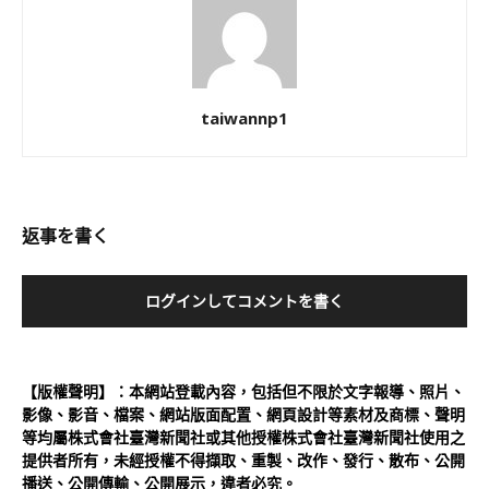
taiwannp1
返事を書く
ログインしてコメントを書く
【版權聲明】：本網站登載內容，包括但不限於文字報導、照片、
影像、影音、檔案、網站版面配置、網頁設計等素材及商標、聲明
等均屬株式會社臺灣新聞社或其他授權株式會社臺灣新聞社使用之
提供者所有，未經授權不得擷取、重製、改作、發行、散布、公開
播送、公開傳輸、公開展示，違者必究。