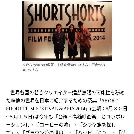
左からJohn Hsu監督、主演女優Han Linさん、司会のDJ
JOHNさん
世界各国の若きクリエイター達が無限の可能性を秘め
を日本に紹介するための祭典「
た映像の世界
SHORT
」
会期：
月３０日
SHORT FILM FESTIVAL & ASIA 2014
(
5
６月１５日
は今年も「台湾・高雄映画祭」とコラボレ
~
)
ーションし、「コーヒーの嘘」、「シラヤ族を探し
て」、「ブラウン管の世界」、「ハッピー通り」、「孤