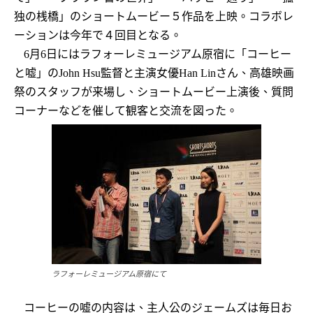
独の桟橋」のショートムービー５作品を上映。コラボレ
ーションは今年で４回目となる。
6
月
6
日にはラフォーレミュージアム原宿に「コーヒー
と嘘」の
John Hsu
監督と主演女優
Han Lin
さん、高雄映画
ショートムービー上演後、質問
祭のスタッフが来場し、
コーナーなどを催して観客と交流を図った。
ラフォーレミュージアム原宿にて
主人公のジェームズは毎日お
コーヒーの嘘の内容は、