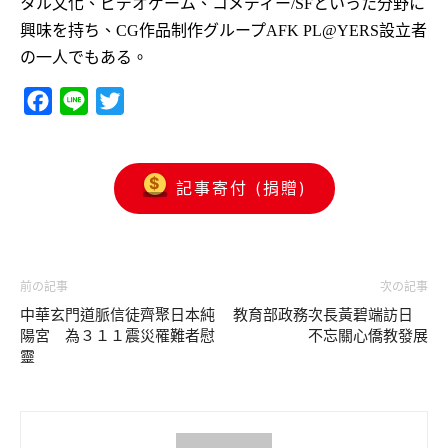
タル文化、ビデオゲーム、コメディー
といった分野に
/SF
興味を持ち、
作品制作グループ
設立者
CG
AFK PL@YERS
の一人でもある。
Facebook
Line
Twitter
記事寄付 (捐贈)
前の記事
次の記事
中華玄門道脈信徒齊聚日本純
教育部政務次長黃碧端訪日
陽宮 為３１１震災罹難者慰
不忘關心僑教發展
靈