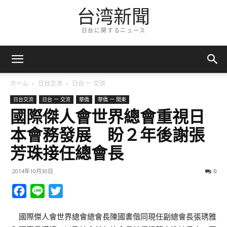
台湾新聞
日台に関するニュース
ホーム
日台交流
日台 ー 交流
日台交流
日台 ー 交流
華僑
華僑 ー 関東
國際傑人會世界總會重視日
本會務發展 盼２年後謝張
芳珠接任總會長
2014年10月30日
0
Facebook
Line
Twitter
國際傑人會世界總會總會長陳國書偕同現任副總會長張琇雅