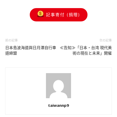
記事寄付 (捐贈)
前の記事
次の記事
日本島波海道與日月潭自行車
≪告知≫「日本・台湾 現代美
道締盟
術の現在と未来」開催
taiwannp9