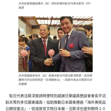
日本前首相福田康夫（右）特別到場向駐日代表沈斯淳（中）
致意
日本眾議員岸信夫（右）與會向駐日代表沈斯淳致意，並向媒
體表示仍在研究制定「台灣關係法」，盼能作為台日緊密交流
的基礎
駐日代表沈斯淳致詞時便特別感謝日華議員懇談會會長平沼
赳夫等的多位國會議員，協助推動日本國會通過「海外美術品
公開促進法」，促成故宮文物日本展，沈斯淳也提到期待２０