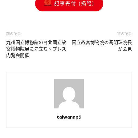
記事寄付 (捐贈)
前の記事
次の記事
九州国立博物館の台北國立故
国立故宮博物院の馮明珠院長
宮博物院展に先立ち、プレス
が会見
内覧会開催
taiwannp9