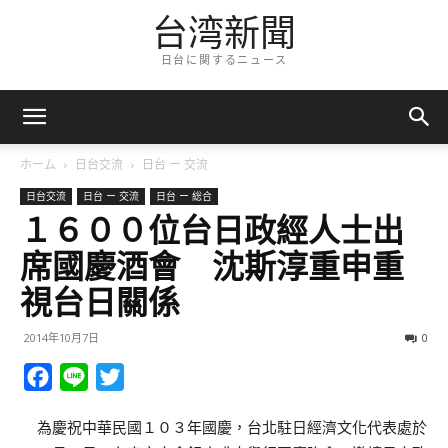
台湾新聞
日台に関するニュース
ホーム
日台交流
日台 ー 交流
日台交流
日台 ー 交流
日台 ー 総合
１６００位台日政經人士出
席國慶酒會 沈斯淳重申重
視台日關係
2014年10月7日
0
Facebook
Line
Twitter
為慶祝中華民國１０３年國慶，台北駐日經濟文化代表處於