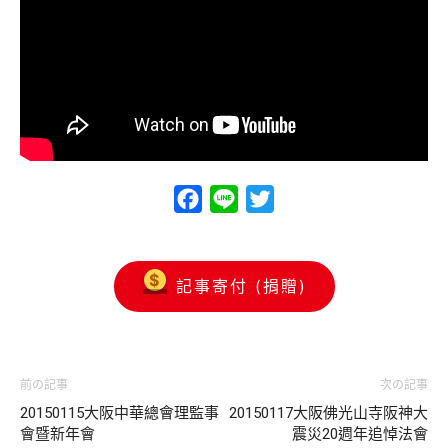
Facebook
Line
Twitter
記事寄付 (捐贈)
前の記事
次の記事
20150115大阪中華總會理監事
20150117大阪佛光山寺阪神大
會暨新年會
震災20週年追悼法會