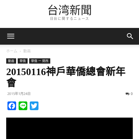
台湾新聞
日台に関するニュース
ホーム
動画
動画
華僑
華僑 ー 関西
20150116神戶華僑總會新年
會
2015年1月24日
0
Facebook
Line
Twitter