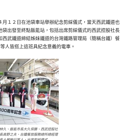
月１２日在池袋車站舉辦紀念剪綵儀式，當天西武鐵道也
池袋出發至終點飯能站，包括出席剪綵儀式的西武控股社長
和西武鐵道締結姊妹鐵道的台灣鐵路管理局（簡稱台鐵）餐
照等人皆搭上這班具紀念意義的電車。
林久、飯能市長大久保勝、西武控股社
長高野之夫、台鐵餐旅服務總所總經理
長土屋敏行等人，出席剪綵儀式