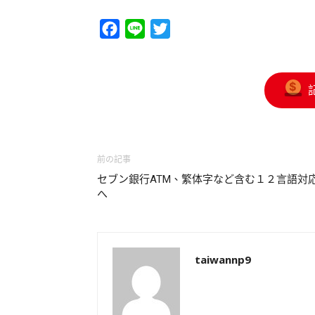
Facebook
Line
Twitter
前の記事
セブン銀行ATM、繁体字など含む１２言語対
へ
taiwannp9