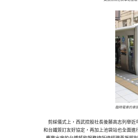
臨時電車的車
剪綵儀式上，西武控股社長後藤高志列舉近年
和台鐵簽訂友好協定，再加上池袋站也全面進
應邀出席的台鐵餐飲服務總所總經理黃振照