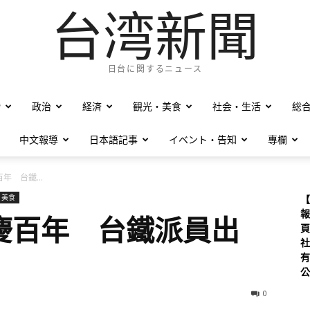
台湾新聞
日台に関するニュース
僑
政治
経済
観光・美食
社会・生活
総
中文報導
日本語記事
イベント・告知
專欄
年 台鐵...
 美食
【
報
慶百年 台鐵派員出
頁
社
有
公
0