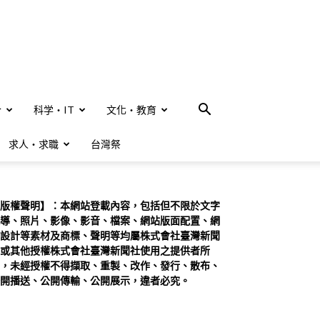
合
科学・IT
文化・教育
求人・求職
台灣祭
版權聲明】：本網站登載內容，包括但不限於文字
導、照片、影像、影音、檔案、網站版面配置、網
設計等素材及商標、聲明等均屬株式會社臺灣新聞
或其他授權株式會社臺灣新聞社使用之提供者所
，未經授權不得擷取、重製、改作、發行、散布、
開播送、公開傳輸、公開展示，違者必究。