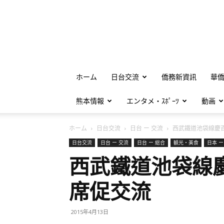
ホーム
日台交流
僑務新資訊
華
熊本情報
エンタメ・ｽﾎﾟｰﾂ
動画
ホーム
日台交流
日台 ー 交流
西武鐵道池袋線慶百
日台交流
日台 ー 交流
日台 ー 総合
観光・美食
日本 ー
西武鐵道池袋線
席促交流
2015年4月13日