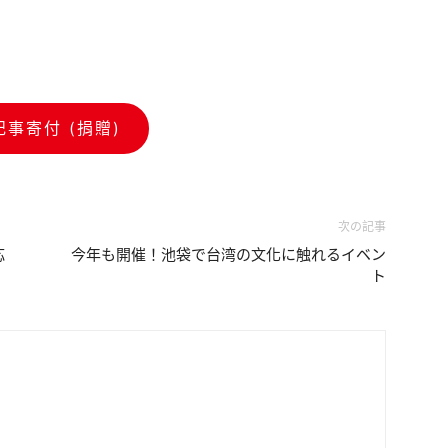
記事寄付 (捐贈)
次の記事
応
今年も開催！池袋で台湾の文化に触れるイベン
ト