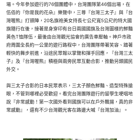
場。今年參加遊行的76個團體中，台灣團隊第46個出場，在
伍佰的『你是我的花朵』樂聲中，三尊『台灣三太子』與『台
灣喔熊』打頭陣，20名旗袍美女持長七公尺寬5公尺的特大國
旗隨行在後，接著是身穿印有台日兩國國旗及台灣圖樣的鮮豔
黃色T恤隊伍，最後由台灣觀光協會的廣告車壓軸。神戶市政
府周圍全長約一公里的遊行路程中，台灣團隊帶著笑容、踏著
輕快的舞步前進，沿途民眾報以掌聲和揮手回應，『台灣三太
子』及『台灣喔熊』積極與兩旁民眾互動合影，推動另類國民
外交。
與三太子合影的日本民眾表示，三太子顏色鮮豔、造型特殊搶
眼，不管到哪裡必受歡迎。看完台灣團隊遊行的留學生哽咽地
說『非常感動！第一次國外看到國旗可以在戶外飄揚，真的非
常感動』，還有不少台灣觀光客在路邊大喊『台灣加油』。