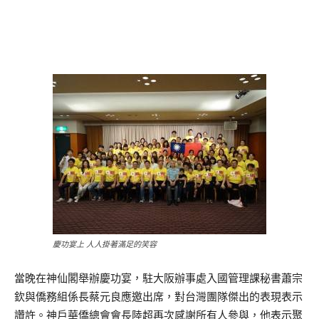
慶功宴上 人人掛著滿足的笑容
當晚在神仙閣舉辦慶功宴，駐大阪辦事處入國管理課秘書蕭宗
欽與僑務組係長蔡元良應邀出席，對台灣團隊傑出的表現表示
讚許。神戶華僑總會會長陸超再次感謝所有人參與，他表示聚