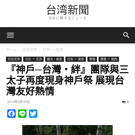
台湾新聞
日台に関するニュース
ホーム
日台交流
日台 ー 交流
日台交流
日台 ー 交流
観光・美食
日本 ー 美食
華僑
華僑 ー 関西
『神戶─台灣‧絆』團隊與三
太子再度現身神戶祭 展現台
灣友好熱情
2015年5月19日
0
Facebook
Line
Twitter