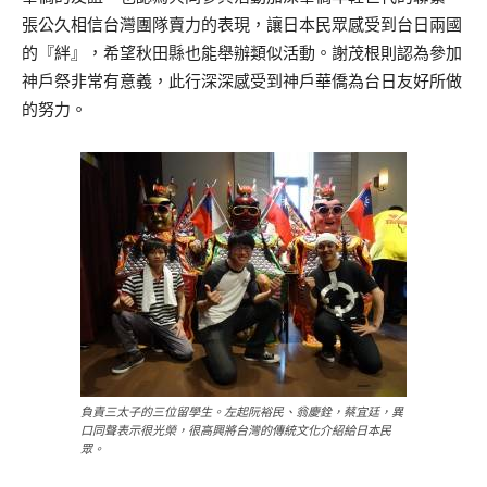
張公久相信台灣團隊賣力的表現，讓日本民眾感受到台日兩國
的『絆』，希望秋田縣也能舉辦類似活動。謝茂根則認為參加
神戶祭非常有意義，此行深深感受到神戶華僑為台日友好所做
的努力。
負責三太子的三位留學生。左起阮裕民、翁慶銓，蔡宜廷，異
口同聲表示很光榮，很高興將台灣的傳統文化介紹給日本民
眾。