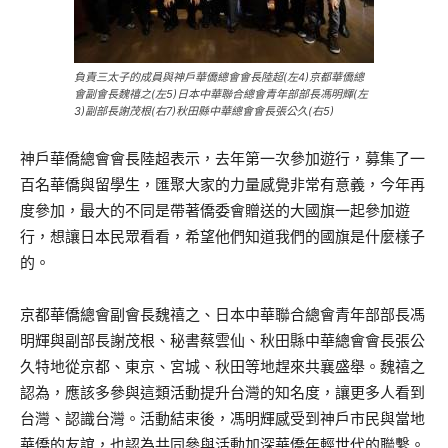
負責三太子的成員與神戶華僑總會會長陸超(左4)京都華僑總
會副會長魏禧之(左5)日本中華聯合總會青年部部長馮明輝(左
3)副部長謝茂根(右7)秋田縣中華總會會長張公久(右5)
神戶華僑總會會長陸超表示，去年第一次參加遊行，募集了一
百名華僑與留學生，匯聚大家的力量感覺非常有意義，今年再
度參加，最大的不同是帶著僑委會贈送的大國旗一起參加遊
行，想讓日本民眾看看，希望他們知道我們的國旗是什麼樣子
的。
京都華僑總會副會長魏禧之、日本中華聯合總會青年部部長馮
明輝與副部長謝茂根、秘書蔡雲仙、秋田縣中華總會會長張公
久特地從京都、東京、宮城、秋田等地趕來共襄盛舉。魏禧之
認為，應該多參與這類活動提升台灣的知名度，讓更多人看到
台灣、認識台灣。活動結束後，馮明輝感受到神戶市民與當地
華僑的友誼，也認為共同參與活動加深華僑年輕世代的聯繫。