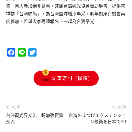
集一百人參加絕非易事，感謝台灣觀光協會贊助廣告、提供吉
祥物『台灣喔熊』，為台灣團隊增添丰采，明年如果有機會再
度參加，希望大家踴躍報名，一起為台灣爭光。
Facebook
Line
Twitter
記事寄付 (捐贈)
前の記事
次の記事
台沖觀光界交流 盼加強實質
台湾のまつげエクステンショ
交流
ン技術を日本でPR