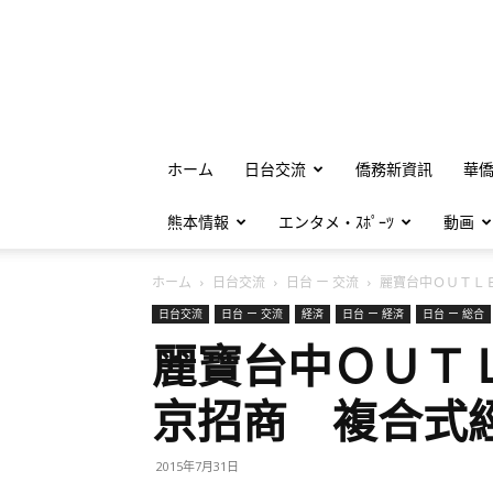
ホーム
日台交流
僑務新資訊
華
熊本情報
エンタメ・ｽﾎﾟｰﾂ
動画
ホーム
日台交流
日台 ー 交流
麗寶台中ＯＵＴＬＥ
日台交流
日台 ー 交流
経済
日台 ー 経済
日台 ー 総合
麗寶台中ＯＵＴ
京招商 複合式
2015年7月31日