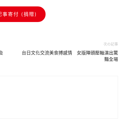
記事寄付 (捐贈)
次の記事
会
台日文化交流美食搏感情 女版陣頭壓軸演出驚
豔全場