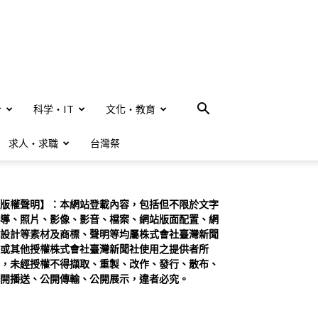
合
科学・IT
文化・教育
求人・求職
台灣祭
版權聲明】：本網站登載內容，包括但不限於文字
導、照片、影像、影音、檔案、網站版面配置、網
設計等素材及商標、聲明等均屬株式會社臺灣新聞
或其他授權株式會社臺灣新聞社使用之提供者所
，未經授權不得擷取、重製、改作、發行、散布、
開播送、公開傳輸、公開展示，違者必究。