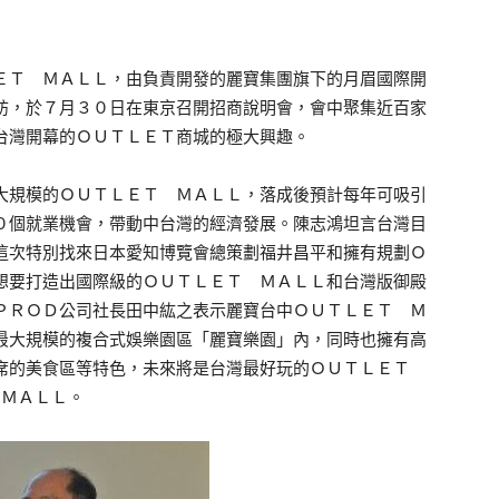
Ｔ ＭＡＬＬ，由負責開發的麗寶集團旗下的月眉國際開
訪，於７月３０日在東京召開招商說明會，會中聚集近百家
台灣開幕的ＯＵＴＬＥＴ商城的極大興趣。
規模的ＯＵＴＬＥＴ ＭＡＬＬ，落成後預計每年可吸引
０個就業機會，帶動中台灣的經濟發展。陳志鴻坦言台灣目
這次特別找來日本愛知博覽會總策劃福井昌平和擁有規劃Ｏ
想要打造出國際級的ＯＵＴＬＥＴ ＭＡＬＬ和台灣版御殿
ＰＲＯＤ公司社長田中紘之表示麗寶台中ＯＵＴＬＥＴ Ｍ
最大規模的複合式娛樂園區「麗寶樂園」內，同時也擁有高
席的美食區等特色，未來將是台灣最好玩的ＯＵＴＬＥＴ
ＭＡＬＬ。