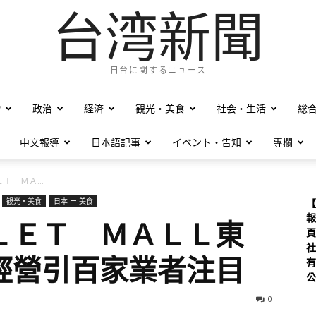
台湾新聞
日台に関するニュース
僑
政治
経済
観光・美食
社会・生活
総
中文報導
日本語記事
イベント・告知
專欄
Ｔ ＭＡ...
観光・美食
日本 ー 美食
【
報
ＬＥＴ ＭＡＬＬ東
頁
社
經營引百家業者注目
有
公
0