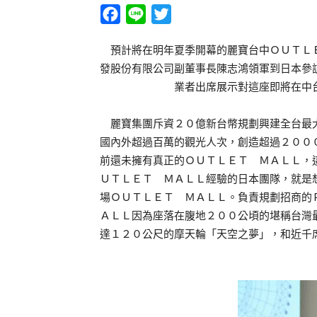
Facebook
Line
Twitter
預計將在明年夏季開幕的麗寶台中ＯＵＴＬＥ
發股份有限公司副董事長陳志鴻領軍到日本參
業者出席展示對這座即將在中
麗寶集團斥資２０億新台幣規劃興建全台最大
國內外超過百萬的觀光人次，創造超過２００
前還未擁有真正的ＯＵＴＬＥＴ ＭＡＬＬ，
ＵＴＬＥＴ ＭＡＬＬ經驗的日本團隊，就是
場ＯＵＴＬＥＴ ＭＡＬＬ。負責規劃招商的
ＡＬＬ因為座落在腹地２００公頃的堪稱台灣
達１２０公尺的摩天輪「天空之夢」，和近千