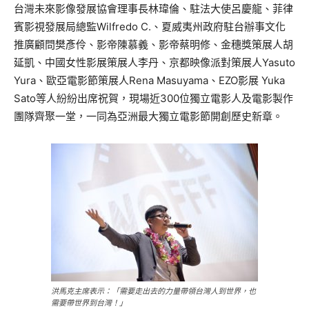
台灣未來影像發展協會理事長林瑋倫、駐法大使呂慶龍、菲律
賓影視發展局總監Wilfredo C.、夏威夷州政府駐台辦事文化
推廣顧問樊彥伶、影帝陳慕義、影帝蔡明修、金穗獎策展人胡
延凱、中國女性影展策展人李丹、京都映像派對策展人Yasuto
Yura、歐亞電影節策展人Rena Masuyama、EZO影展 Yuka
Sato等人紛紛出席祝賀，現場近300位獨立電影人及電影製作
團隊齊聚一堂，一同為亞洲最大獨立電影節開創歷史新章。
洪馬克主席表示：「需要走出去的力量帶領台灣人到世界，也
需要帶世界到台灣！」