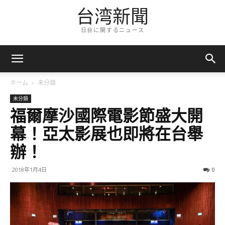
台湾新聞
日台に関するニュース
ホーム
未分類
未分類
福爾摩沙國際電影節盛大開
幕！亞太影展也即將在台舉
辦！
2018年1月4日
0