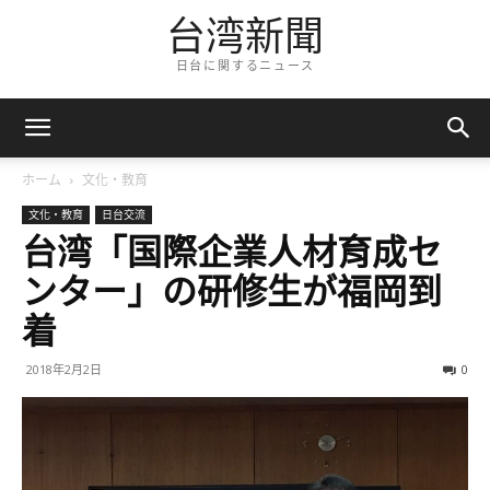
台湾新聞
日台に関するニュース
ホーム
文化・教育
文化・教育
日台交流
台湾「国際企業人材育成セ
ンター」の研修生が福岡到
着
2018年2月2日
0