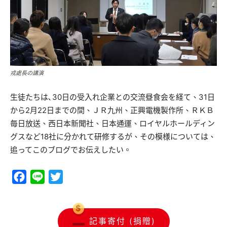
戎處長の講演
生徒たちは､30日の受入れ企業との交流昼食会を経て、31日
から2月22日までの間、ＪＲ九州、正興電機製作所、ＲＫＢ
毎日放送、西日本新聞社、日本通運、ロイヤルホールディン
グスなど18社に分かれて研修するが、その模様については、
追ってこのブログでお伝えしたい。
Facebook
Line
Twitter
記事寄付 (捐贈)