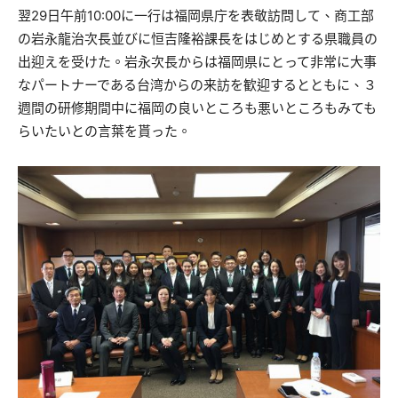
翌29日午前10:00に一行は福岡県庁を表敬訪問して、商工部
の岩永龍治次長並びに恒吉隆裕課長をはじめとする県職員の
出迎えを受けた。岩永次長からは福岡県にとって非常に大事
なパートナーである台湾からの来訪を歓迎するとともに、３
週間の研修期間中に福岡の良いところも悪いところもみても
らいたいとの言葉を貰った。