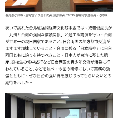
福岡県庁訪問。前列左より岩永次長､恒吉課長､TAITRA駱福岡事務所長、池内氏
次いで訪れた台北駐福岡経済文化辦事處では、戎義俊處長が
「九州と台湾の強固な信頼関係」と題する講演を行い、台湾
が世界一の親日国家であること､日台両国の地方都市交流が
ますます加速していること、台湾に残る「日本精神」に日台
両国ともに誇りを持つべきこと、日本人が台湾に残した遺
産､高校生の修学旅行など日台両国の青少年交流が活発に行
われていること､などを述べ、今回の研修において実務の勉
強とともに、ぜひ日台の強い絆を感じ取ってもらいたいとの
期待を示した。