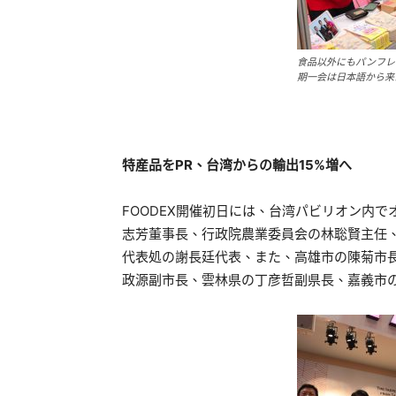
食品以外にもパンフレ
期一会は日本語から来
特産品をPR
、台湾からの輸出15%
増へ
FOODEX開催初日には、台湾パビリオン内
志芳董事長、行政院農業委員会の林聡賢主任
代表処の謝長廷代表、また、高雄市の陳菊市
政源副市長、雲林県の丁彦哲副県長、嘉義市