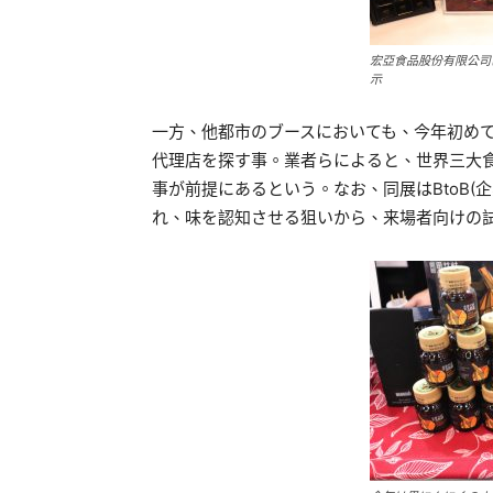
宏亞食品股份有限公司
示
一方、他都市のブースにおいても、今年初め
代理店を探す事。業者らによると、世界三大
事が前提にあるという。なお、同展はBtoB(
れ、味を認知させる狙いから、来場者向けの試