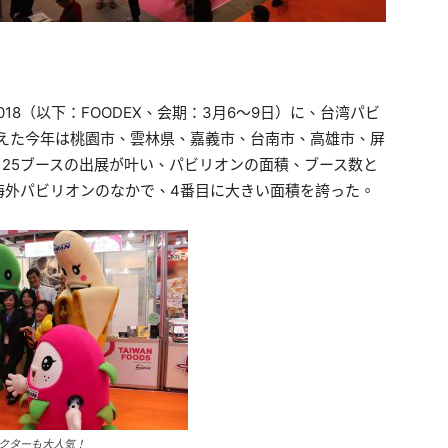
2018（以下：FOODEX、会期：3月6〜9日）に、台湾パビ
迎えた今年は桃園市、雲林県、嘉義市、台南市、高雄市、屏
125ブースの出展が叶い、パビリオンの面積、ブース数と
海外パビリオンのなかで、4番目に大きい面積を誇った。
クターも大人気！