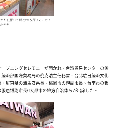
ットを置いて観光PRも行っていた。一
たそう
でオープニングセレモニーが開かれ、台湾貿易センターの黄
、経済部国際貿易局の倪克浩主任秘書、台北駐日経済文化
長、屏東県の潘孟安県長、桃園市の游副市長、台南市の張
の張恵博副市長6大都市の地方自治体らが出席した。