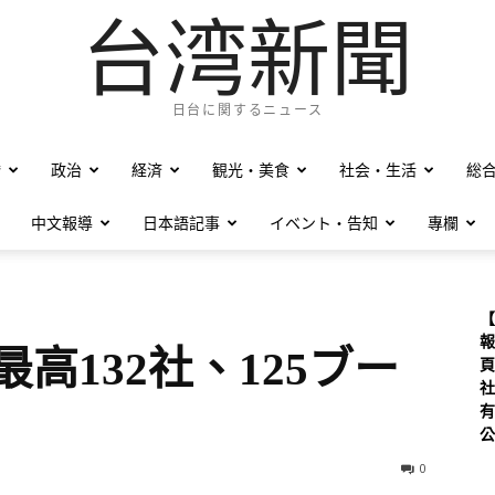
台湾新聞
日台に関するニュース
僑
政治
経済
観光・美食
社会・生活
総
中文報導
日本語記事
イベント・告知
專欄
【
報
最高132社、125ブー
頁
社
有
公
0