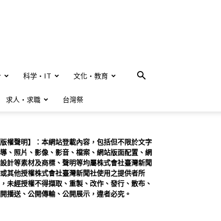
合
科学・IT
文化・教育
求人・求職
台灣祭
版權聲明】：本網站登載內容，包括但不限於文字
導、照片、影像、影音、檔案、網站版面配置、網
設計等素材及商標、聲明等均屬株式會社臺灣新聞
或其他授權株式會社臺灣新聞社使用之提供者所
，未經授權不得擷取、重製、改作、發行、散布、
開播送、公開傳輸、公開展示，違者必究。