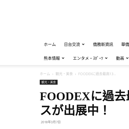
ホーム
日台交流
僑務新資訊
華
熊本情報
エンタメ・ｽﾎﾟｰﾂ
動画
ホーム
観光・美食
FOODEXに過去最高13...
観光・美食
FOODEXに過去
スが出展中！
2018年3月7日