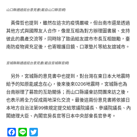
山口縣通過挺台意見書(截自山口縣官網)
黃偉哲也提到，雖然在這次的疫情嚴峻，但台南市還是透過
其他方式與國際友人合作，像是互相為對方辦理圖書展、支持
彼此的農產交流等，同時除了致函給友誼市市長互相鼓勵，臺
南防疫物資充足後，也寄贈護目鏡、口罩墊片等給友誼城市。
宮城縣縣通過挺台意見書(截自宮城縣官網)
另外，宮城縣的意見書中也提到，對台灣在東日本大地震時
給予的知原能感念在心，後來後來0206地震時，宮城縣也為
台南辦理了募款的互助關係；而山口縣議會訪問團來訪之後，
也表示將全力促成兩地深化交流。最後這兩份意見書將依據日
本地方自治法第99條規定提交給眾議院議長、參議院議長、內
閣總理大臣、內閣官房長官等日本中央部會長官參考。
Facebook
Line
Twitter