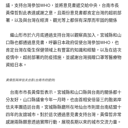
議，支持台灣參加WHO，並將意見書遞交給中央，台南市長
黃偉哲對此表達感謝之意，且兩份意見書都肯定台灣的超前部
署，以及與台灣在經濟、觀光等上都保有深厚而牢固的關係
繼山形市於六月底通過支持台灣以觀察員加入，宮城縣和山
口縣也都通過意見書，呼籲日本政府促使台灣參加WHO，也
肯定台灣在衛生保健領域上有豐富的知識和經驗，以及在這次
疫情中，超前部署的防疫措施，並感謝台灣捐贈口罩等醫療物
資給日本。
黃偉哲與岸信夫合影(台南市府提供)
台南市市長黃偉哲表示，宮城縣和山口縣與台南的關係都十
分友好，山口縣議會今年一月時，也由首相安倍晉三的胞弟岸
信夫率團造訪台南，宮城縣縣廳所在地仙台市則是台南結盟十
四年的友誼城市。對於這次通過意見書支持台灣，黃偉哲非常
感謝兩縣願意透過實際行動，展現長期以來的城市交流力量。