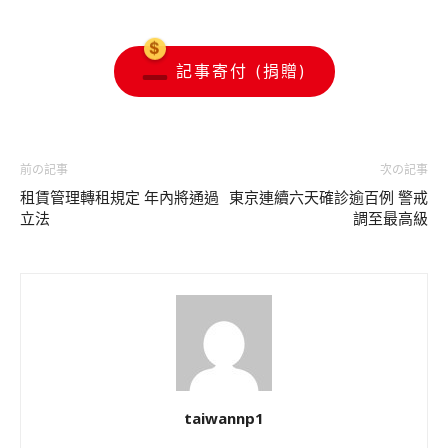
記事寄付 (捐贈)
前の記事
次の記事
租賃管理轉租規定 年內將通過
東京連續六天確診逾百例 警戒
立法
調至最高級
taiwannp1