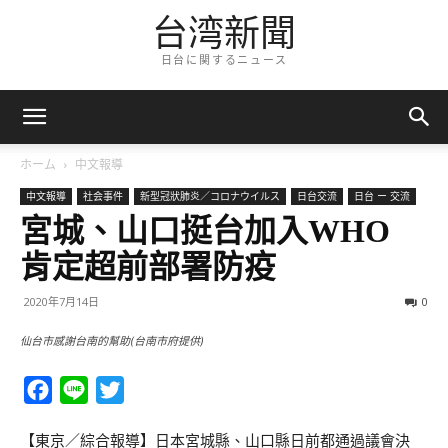
台湾新聞
日台に関するニュース
ホーム
中文報導
中文報導
社会事件
新型冠狀肺炎／コロナウイルス
日台交流
日台 ー 交流
宮城、山口挺台加入WHO
肯定超前部署防疫
2020年7月14日
0
仙台市感謝台南的幫助(台南市府提供)
Facebook
Line
Twitter
【東京／綜合報導】日本宮城縣、山口縣日前都通過議會決