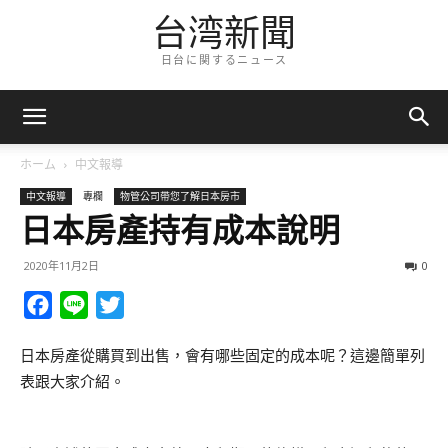
台湾新聞
日台に関するニュース
ホーム
中文報導
中文報導
專欄
物管公司帶您了解日本房市
日本房產持有成本說明
2020年11月2日
0
Facebook
Line
Twitter
日本房產從購買到出售，會有哪些固定的成本呢？這邊簡單列
表跟大家介紹。