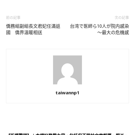
前の記事
次の記事
僑務組副組長文君妃任滿返
台湾で医師ら10人が院内感染
國 僑界溫暖相送
～最大の危機感
taiwannp1