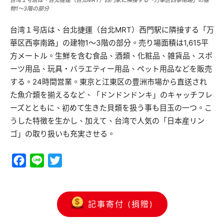
台湾１号店は、台北捷運（台北MRT）西門駅に隣接する「万華区西寧南路」の建
物1～3階の部分
台湾１号店は、台北捷運（台北MRT）西門駅に隣接する「万
華区西寧南路」の建物1～3階の部分。売り場面積は1,615平
方メートル。生鮮を含む食品、酒類、化粧品、雑貨品、スポ
ーツ用品、玩具・バラエティー用品、ペット用品などを販売
する。24時間営業。東京と江東区の豊洲市場から直送され
た魚介類を揃えるなど、「ドンドンドンキ」のキャッチフレ
ーズとともに、初めて生きた貝類を扱う事も目玉の一つ。こ
うした特徴を生かし、加えて、台湾で人気の「日本産リン
ゴ」の取り扱いも充実させる。
Facebook
Line
Twitter
記事寄付 (捐贈)