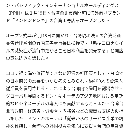
ン・パシフィック・インターナショナルホールディングス
（PPIH）は１月19日、台湾台北市西門町に海外向けブラン
ド「ドンドンドンキ」の台湾１号店をオープンした。
オープン式典が1月18日に開かれ、台湾現地法人の台湾泛亜
零售管理顧問の竹内三善董事長は挨拶で、「新型コロナウイ
ルス感染症が流行中だからこそ日本商品を発売する」と開店
の意気込みを話した。
コロナ禍で海外旅行ができない現況の打開策として、台湾で
の日本商品の需要をつかむ考えとみられ、約400人の台湾人
従業員を雇用させる。これにより台湾内で雇用を創出させ、
グローバル展開するドン・キホーテのアジア地区おける革新
的なビジネスモデルの導入にも貢献する考え。また、台湾台
北市政府、経済省、労働省、内務省などの機関も支援の後押
しをした。ドン・キホーテは「従来からのサービス企業の精
神を維持し、台湾への外国投資を熱心に支援。台湾の産業優