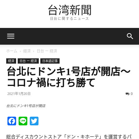
台湾新聞
日台に関するニュース
ホーム
経済
日台 ー 経済
経済
日台 ー 経済
日本語記事
台北にドンキ1号店が開店～
コロナ禍に打ち勝て
2021年1月20日
0
台北にドンキ1号店が開店
Facebook
Line
Twitter
総合ディスカウントストア「ドン・キホーテ」を運営するパ