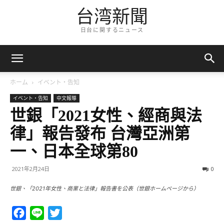
台湾新聞
日台に関するニュース
ホーム
イベント・告知
イベント・告知
中文報導
世銀「2021女性、經商與法
律」報告發布 台灣亞洲第
一、日本全球第80
2021年2月24日
0
世銀、「2021年女性、商業と法律」報告書を公表（世銀ホームページから）
Facebook
Line
Twitter