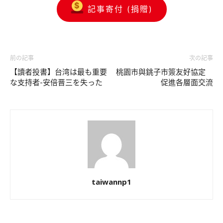
記事寄付 (捐贈)
前の記事
次の記事
【讀者投書】台湾は最も重要
桃園市與銚子市簽友好協定
な支持者-安倍晋三を失った
促進各層面交流
taiwannp1