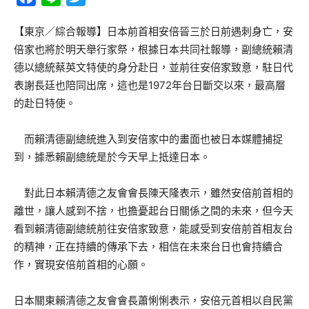
【東京／綜合報導】日本前首相安倍晉三於日前遇刺身亡，安
倍家也將於明天舉行家祭，根據日本共同社報導，副總統賴清
德以總統蔡英文特使的身分赴日，並前往安倍家致意，駐日代
表謝長廷也陪同出席，這也是1972年台日斷交以來，最高層
的赴日特使。
而賴清德副總統進入到安倍家中的畫面也被日本媒體捕捉
到，據悉賴副總統是於今天早上抵達日本。
對此日本賴清德之友會會長陳天隆表示，雖然安倍前首相的
離世，讓人感到不捨，也擔憂起台日關係之間的未來，但今天
看到賴清德副總統前往安倍家致意，能感受到安倍前首相友台
的精神，正在持續的傳承下去，相信在未來台日也會持續合
作，實現安倍前首相的心願。
日本關東賴清德之友會會長蕭悧悧表示，安倍元首相以自民黨