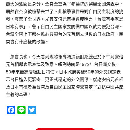
最大的派閥長身分，全身全靈為了參議院的選舉全國演說中，
居然在奈良被槍擊去世了。此槍擊事件是對自由民主制度的挑
戰，震驚了全世界。尤其安倍元首相數度明言「台灣有事就是
日本有事」，警示自由民主國家要防備中國以武力侵犯台灣。
台灣全國上下都在擔心最親台的元首相去世後的日本政府、民
間會有什麼樣的改變。
蕭會長也，今天看到媒體報導賴清德副總統已於下午到安倍
元首相邸表示哀悼及致意。頼副總統是1972年台日斷交後，
50年來最高層級赴日特使。日本政府突破50年的外交規定表
示台日進入更緊密，更正式穏定的外交關係。感謝安倍元首相
及日本有權者為台湾及自由民主國家陣營奠定了對抗中國共產
主義的基礎！
Facebook
Line
Twitter