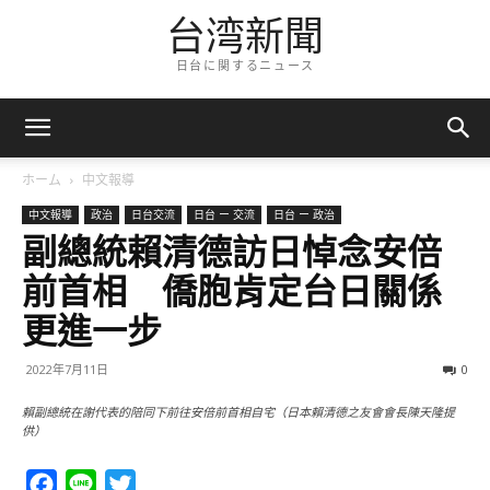
台湾新聞
日台に関するニュース
ホーム
中文報導
中文報導
政治
日台交流
日台 ー 交流
日台 ー 政治
副總統賴清德訪日悼念安倍
前首相 僑胞肯定台日關係
更進一步
2022年7月11日
0
賴副總統在謝代表的陪同下前往安倍前首相自宅（日本賴清德之友會會長陳天隆提
供）
Facebook
Line
Twitter