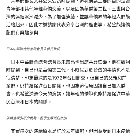
青年部部長又井公久受訪時提到，這次演講主要的目的是讓
青年部和其他年輕華僑交流，以及因為華僑第二世、三世與台
灣的連結逐漸減少，為了加強連結，並讓華僑界的年輕人們能
活絡起來，因此才邀請謝代表分享台灣的歷史等，希望能讓僑
胞們有興趣參與。
日本中華聯合總會總會長朱恭亮致詞
日本中華聯合總會總會長朱恭亮也出席共襄盛舉，他在致詞
時提到，自己也是華僑第二代，小時候對於台灣的事情也不是
很清楚，印象最深的是1972年台日斷交，但自己的父親和前
輩們，仍持續促進台日關係，也因為這個原因讓自己加入僑
會，也希望透過今天的演講，讓年輕的僑胞也能持續促進中華
民台灣和日本的關係。
演講會吸引不少僑胞、留學生等報名參加
其實這次的演講原本是訂於去年舉辦，但因為受到日本疫情