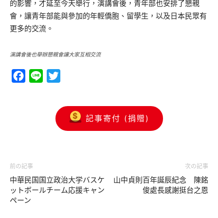
的影響，才延至今天舉行，演講會後，青年部也安排了懇親
會，讓青年部能與參加的年輕僑胞、留學生，以及日本民眾有
更多的交流。
演講會後也舉辦懇親會讓大家互相交流
Facebook
Line
Twitter
記事寄付 (捐贈)
前の記事
次の記事
中華民国国立政治大学バスケ
山中貞則百年誕辰紀念 陳銘
ットボールチーム応援キャン
俊處長感謝挺台之恩
ペーン