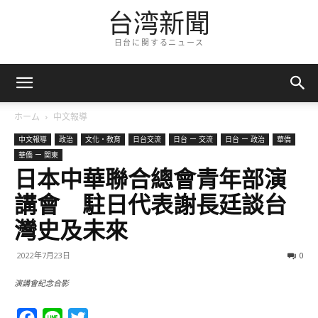
台湾新聞
日台に関するニュース
ホーム
中文報導
中文報導
政治
文化・教育
日台交流
日台 ー 交流
日台 ー 政治
華僑
華僑 ー 関東
日本中華聯合總會青年部演
講會 駐日代表謝長廷談台
灣史及未來
2022年7月23日
0
演講會紀念合影