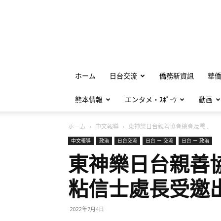
ホーム
日台交流
僑務新資訊
華
熊本情報
エンタメ・ｽﾎﾟｰﾂ
動画
ホーム
中文報導
東神樂日台親善協會總會及懇...
中文報導
政治
日台交流
日台 ー 交流
日台 ー 政治
東神樂日台親善
粘信士處長受邀
2022年7月4日