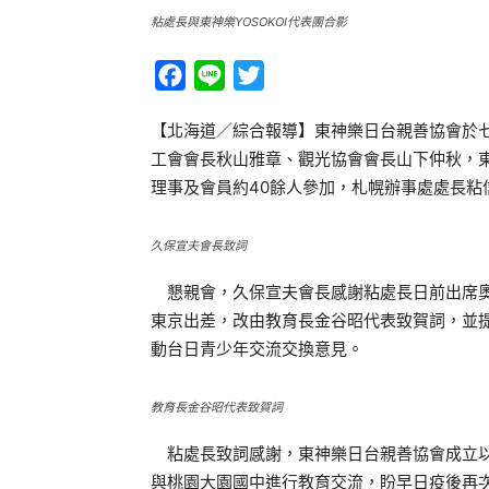
粘處長與東神樂YOSOKOI代表團合影
Facebook
Line
Twitter
【北海道／綜合報導】東神樂日台親善協會於
工會會長秋山雅章、觀光協會會長山下仲秋，
理事及會員約40餘人參加，札幌辦事處處長粘
久保宣夫會長致詞
懇親會，久保宣夫會長感謝粘處長日前出席奧援
東京出差，改由教育長金谷昭代表致賀詞，並
動台日青少年交流交換意見。
教育長金谷昭代表致賀詞
粘處長致詞感謝，東神樂日台親善協會成立以
與桃園大園國中進行教育交流，盼早日疫後再