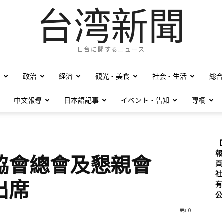
台湾新聞
日台に関するニュース
僑
政治
経済
観光・美食
社会・生活
総
中文報導
日本語記事
イベント・告知
專欄
【
報
協會總會及懇親會
頁
社
出席
有
公
0