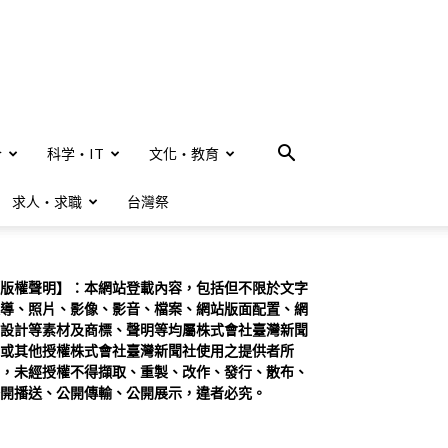
合
科学・IT
文化・教育
求人・求職
台灣祭
版權聲明】：本網站登載內容，包括但不限於文字
導、照片、影像、影音、檔案、網站版面配置、網
設計等素材及商標、聲明等均屬株式會社臺灣新聞
或其他授權株式會社臺灣新聞社使用之提供者所
，未經授權不得擷取、重製、改作、發行、散布、
開播送、公開傳輸、公開展示，違者必究。