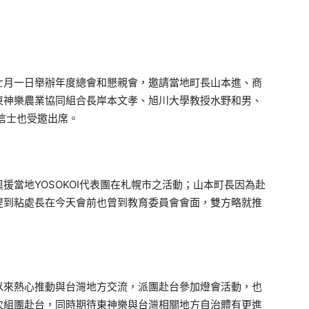
七月一日舉辦年度總會和懇親會，邀請當地町長山本進、商
東神樂農業協同組合長岸本文孝、旭川大學教授水野和男、
信士也受邀出席。
當地YOSOKOI代表團在札幌市之活動；山本町長因為赴
提到粘處長在今天會前也曾到教育委員會會面，雙方略就推
來熱心推動與台灣地方交流，派團赴台參加燈會活動，也
次組團赴台，同時期待東神樂與台灣相關地方自治體有更進