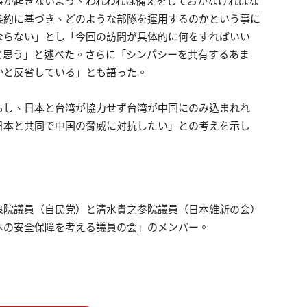
事が起きないよう、われわれは備えをしておかなければな
条約に基づき、どのような部隊を運用するのかという事に
ならない」とし「今回の訪問が具体的に何をすればいい
と思う」と述べた。さらに「シンパシーを共有するあま
かと反省している」とも語った。
もし、日本と台湾が協力せず台湾が中国にのみ込まれれ
日本と共同で中国の脅威に対抗したい」との考えを示し
衆院議員（自民党）と清水貴之参院議員（日本維新の会）
本の安全保障を考える議員の会」のメンバー。