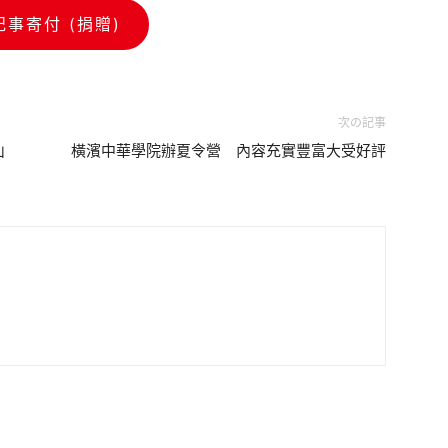
記事寄付 (捐贈)
次の記事
山
橫濱中華學院辦夏令營 內容充實豐富大受好評