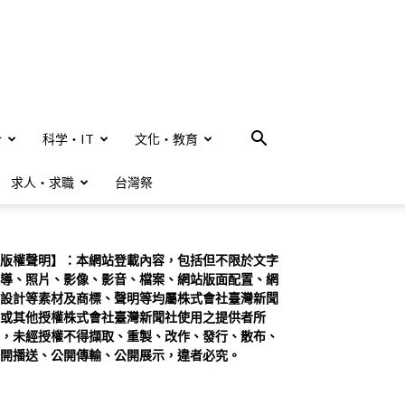
合
科学・IT
文化・教育
求人・求職
台灣祭
版權聲明】：本網站登載內容，包括但不限於文字
導、照片、影像、影音、檔案、網站版面配置、網
設計等素材及商標、聲明等均屬株式會社臺灣新聞
或其他授權株式會社臺灣新聞社使用之提供者所
，未經授權不得擷取、重製、改作、發行、散布、
開播送、公開傳輸、公開展示，違者必究。