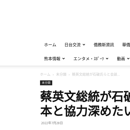
ホーム
日台交流
僑務新資訊
華
熊本情報
エンタメ・ｽﾎﾟｰﾂ
動画
ホーム
未分類
蔡英文総統が石破氏らと会談...
未分類
蔡英文総統が石
本と協力深めた
2022年7月28日