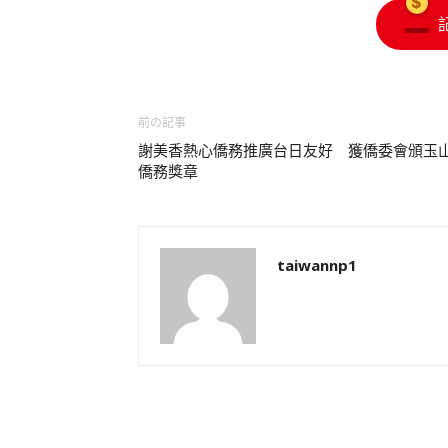
前の記事
謝美香熱心僑務推廣台日友好 獲僑委會頒玉
僑務獎章
taiwannp1