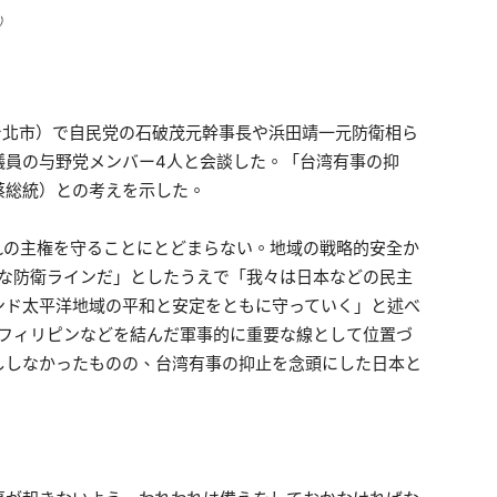
）
台北市）で自民党の石破茂元幹事長や浜田靖一元防衛相ら
議員の与野党メンバー4人と会談した。「台湾有事の抑
蔡総統）との考えを示した。
れの主権を守ることにとどまらない。地域の戦略的安全か
要な防衛ラインだ」としたうえで「我々は日本などの民主
ンド太平洋地域の平和と安定をともに守っていく」と述べ
、フィリピンなどを結んだ軍事的に重要な線として位置づ
ししなかったものの、台湾有事の抑止を念頭にした日本と