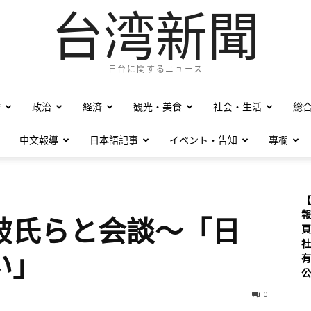
台湾新聞
日台に関するニュース
僑
政治
経済
観光・美食
社会・生活
総
中文報導
日本語記事
イベント・告知
專欄
【
報
破氏らと会談～「日
頁
社
い」
有
公
0