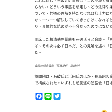
これに対し、石破元幹事長は「この地域で有
らない。どういう事態を想定し、どの法律や
ついて、共通の理解を持たなければ抑止力に
か、一つ一つ解決していくきっかけになれば
り、具体的な詰めが不十分だったのではない
同席した頼清徳副総統も石破氏らと会談。「
ば、その次は必ず日本だ」との見解を述べ「
た。
会談の記念撮影（写真提供：総統府）
訪問団は、石破氏と浜田氏のほか、長島昭久
で構成された。いずれも超党派の勉強会「日
Facebook
Line
Twitter