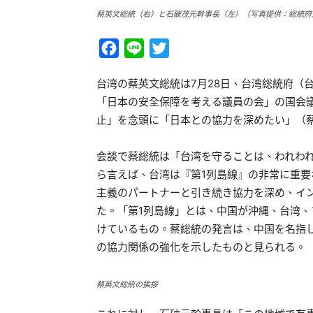
蔡英文総統（右）と石破茂元幹事長（左）（写真提供：総統府
Facebook
Line
Twitter
台湾の蔡英文総統は7月28日、台湾総統府（
「日本の安全保障を考える議員の会」の国会
止」を念頭に「日本との協力を深めたい」（
会談で蔡総統は「台湾を守ることは、われわ
ら言えば、台湾は『第1列島線』の非常に重
主義のパートナーと引き続き協力を深め、イ
た。「第1列島線」とは、中国が沖縄、台湾
けているもの。蔡総統の発言は、中国を名指
の協力関係の強化を示したものと見られる。
蔡英文総統の挨拶