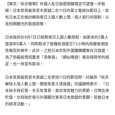
【東京／綜合報導】外國人赴日旅遊相關規定可望進一步鬆
綁！日本官房副長官木原誠二在11日的富士電視台節目上，宣
布日本正在檢討解除單日入國人數上限、個人旅行的限制、以
及短期觀光的簽證政策。
日本政府在9月7日已經將單日入國人數限制，由原本的2萬人
提高到5萬人，同時取消了登機前須提交72小時內核酸檢測陰
性報告的條件。此外，之前日本針對外國團團體客在日旅遊，
為了防範疫情而要求「添乘員」（類似導遊）需全程陪伴的規
定，也一併宣布取消。
日本官房副長官木原誠二在參加11日的節目時，討論到「秋天
解除入境人數上限，開放免簽入境旅遊」的議題時表示：「日
本秋天有紅葉、冬天有雪景，是非常有魅力的季節。日幣近來
貶值，也有助於吸引外國觀光客來日本旅遊的意願，促進日本
的經濟活動。」