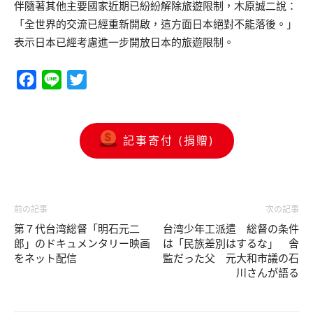
伴隨著其他主要國家近期已紛紛解除旅遊限制，木原誠二說：
「全世界的交流已經重新開啟，這方面日本絕對不能落後。」
表示日本已經考慮進一步開放日本的旅遊限制。
Facebook
Line
Twitter
記事寄付 (捐贈)
前の記事
次の記事
第７代台湾総督「明石元二
台湾少年工派遣 総督の条件
郎」のドキュメンタリー映画
は「民族差別はするな」 舎
をネット配信
監だった父 元大和市議の石
川さんが語る