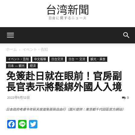
台湾新聞
日台に関するニュース
ホーム
イベント・告知
イベント・告知
中文報導
日台交流
日台 ー 交流
観光・美食
日本 — 観光
経済
免簽赴日就在眼前！官房副
長官表示將鬆綁外國人入境
2022年9月12日
0
日本政府考慮今年秋天放寬免簽與自由行（圖片提供：東京都千代田區官方網站）
Facebook
Line
Twitter