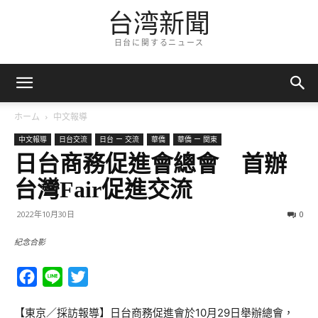
台湾新聞
日台に関するニュース
ホーム
中文報導
中文報導
日台交流
日台 ー 交流
華僑
華僑 ー 関東
日台商務促進會總會 首辦
台灣Fair促進交流
2022年10月30日
0
紀念合影
Facebook
Line
Twitter
【東京／採訪報導】日台商務促進會於10月29日舉辦總會，