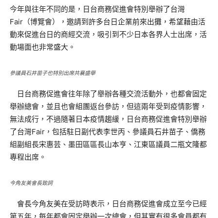
今年與往年不同的是，日台商務促進會特別舉辦了台灣
Fair（博覽會），邀請到許多台日企業前來出攤，希望藉由活
動來促進台日的商經交流，吸引到不少日本各界人士出席，活
動場面也非常盛大。
參議員石井苗子也特別出席共襄盛舉
日台商務促進會往年除了舉辦各種交流活動外，也都會固定
舉辦總會，並且也會組團返台參訪，但這兩年受到疫情影響，
無法成行，不過隨著日本疫情趨緩，日台商務促進會特別舉辦
了台灣Fair，包括駐日副代表李世丙、參議員石井苗子、僑務
組副組長宋惠芸、墨田區區長山本亨、江東區議員二瓶文隆都
專程出席。
今角友美會長致詞
會長今角友美在受訪時表示，日台商務促進會成立至今已經
第五年，每年都會固定舉辦一次總會，但其實有很多會員都有