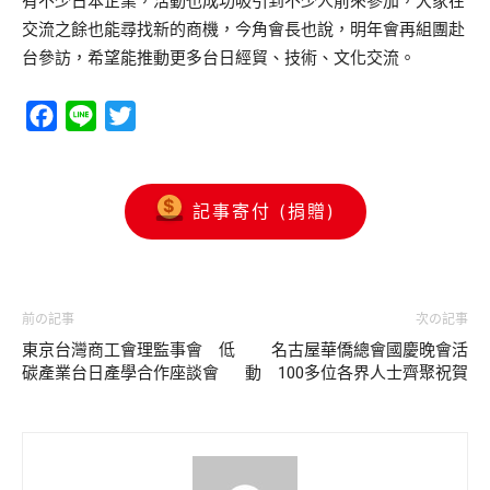
有不少日本企業，活動也成功吸引到不少人前來參加，大家在
交流之餘也能尋找新的商機，今角會長也說，明年會再組團赴
台參訪，希望能推動更多台日經貿、技術、文化交流。
Facebook
Line
Twitter
記事寄付 (捐贈)
前の記事
次の記事
東京台灣商工會理監事會 低
名古屋華僑總會國慶晚會活
碳產業台日產學合作座談會
動 100多位各界人士齊聚祝賀