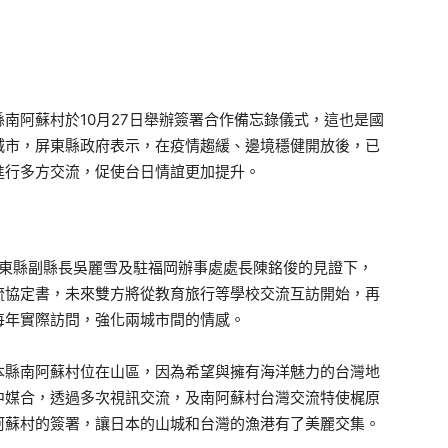
南阿蘇村於10月27日舉辦簽署合作備忘錄儀式，這也是國
城市，屏東縣政府表示，在疫情趨緩、邊境穩健開放後，已
進行多方交流，促使台日情誼更加提升。
東縣副縣長吳麗雪及駐福岡辦事處處長陳銘俊的見證下，
流協定書，未來雙方將從教育旅行等學校交流互訪開始，再
每年實際訪問，強化兩城市間的情感。
縣南阿蘇村位在山區，因為希望與擁有海洋魅力的台灣地
中媒合，透過多次視訊交流，及南阿蘇村台灣交流特使梶原
阿蘇村的簽署，讓日本的山城和台灣的漁港有了美麗交集。