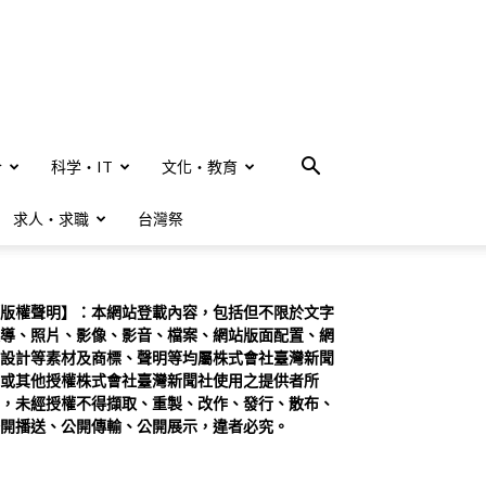
合
科学・IT
文化・教育
求人・求職
台灣祭
版權聲明】：本網站登載內容，包括但不限於文字
導、照片、影像、影音、檔案、網站版面配置、網
設計等素材及商標、聲明等均屬株式會社臺灣新聞
或其他授權株式會社臺灣新聞社使用之提供者所
，未經授權不得擷取、重製、改作、發行、散布、
開播送、公開傳輸、公開展示，違者必究。