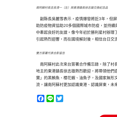
南阿蘇村長吉良清一（左）與東港鎮長徐志雄交換紀念品
副縣長吳麗雪表示，疫情爆發將近3年，但屏
助防疫物資協助20多個國際城市防疫，並持續
中牽起良好的友誼。像今年初於勝利星村辦理
引起熱烈迴響，而在國境解封後，相信台日交
雙方簽署代表合影留念
南阿蘇村此次來台簽署合作備忘錄，除了村長
地主的東港鎮長徐志雄熱烈歡迎，將帶領他們
寶」的黑鮪魚、櫻花蝦、油魚子，及國家無形
流，讓南阿蘇村更加認識東港、認識屏東，未
Facebook
Line
Twitter