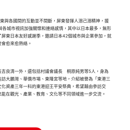
東與各國間的互動並不間斷，屏東發揮人溺己溺精神，援
與各城市視訊加強關懷和連絡感情，其中以日本最多，無形
了屏東日本友好感謝季，邀請日本42個城市與企業參加，就
流會愈來愈熱絡。
吉良清一外，還包括村議會議長 桐原純男等5人，身為
造訪大鵬灣、華僑市場、東隆宮等地，介紹被譽為「東港三
文化資產三年一科的東港迎王平安祭典，希望藉由參訪交
來能在觀光、產業、教育、文化等不同領域進一步交流。