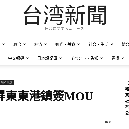
台湾新聞
日台に関するニュース
僑
政治
経済
観光・美食
社会・生活
総
中文報導
日本語記事
イベント・告知
專欄
．熊本交流
【
報
屏東東港鎮簽MOU
頁
社
有
公
0