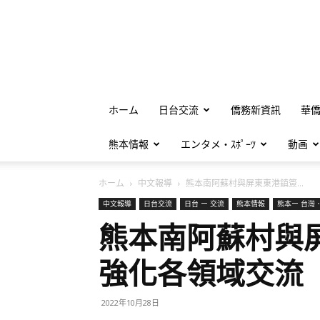
ホーム
日台交流
僑務新資訊
華
熊本情報
エンタメ・ｽﾎﾟｰﾂ
動画
ホーム
中文報導
熊本南阿蘇村與屏東東港鎮簽...
中文報導
日台交流
日台 ー 交流
熊本情報
熊本ー 台灣
熊本南阿蘇村與
強化各領域交流
2022年10月28日