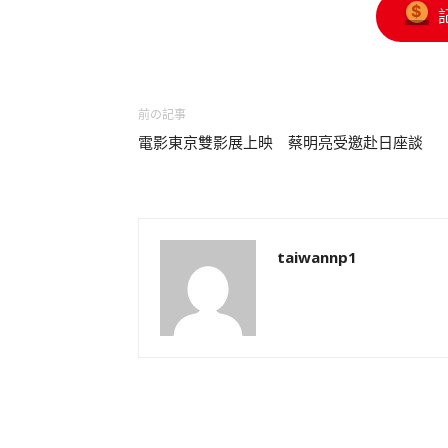
前の記事
電影東京雙影展上映 蔡明亮受邀赴日座談
taiwannp1