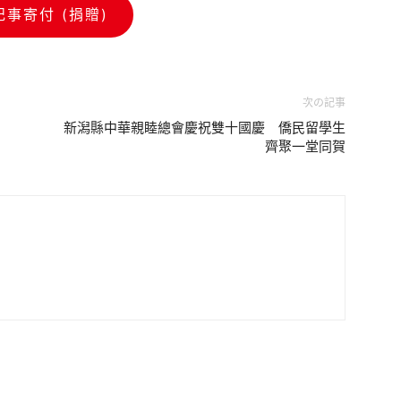
記事寄付 (捐贈)
次の記事
新潟縣中華親睦總會慶祝雙十國慶 僑民留學生
齊聚一堂同賀