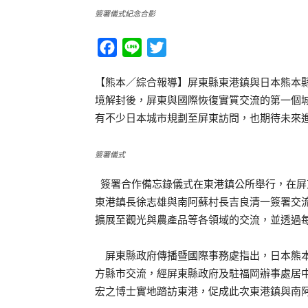
簽署儀式紀念合影
Facebook
Line
Twitter
【熊本／綜合報導】屏東縣東港鎮與日本熊本縣
境解封後，屏東與國際恢復實質交流的第一個
有不少日本城市規劃至屏東訪問，也期待未來
簽署儀式
簽署合作備忘錄儀式在東港鎮公所舉行，在屏
東港鎮長徐志雄與南阿蘇村長吉良清一簽署交
擴展至觀光與農產品等各領域的交流，並透過
屏東縣政府傳播暨國際事務處指出，日本熊本
方縣市交流，經屏東縣政府及駐福岡辦事處居
宏之博士實地踏訪東港，促成此次東港鎮與南