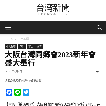
台湾新聞
日台に関するニュース
ホーム
中文報導
中文報導
華僑
華僑 ー 関西
大阪台灣同鄉會2023新年會
盛大舉行
2023年2月6日
0
大阪台灣同鄉會新年會貴賓合影
Facebook
Line
Twitter
【大阪／採訪報導】大阪台灣同鄉會2023新年會於 2月5日在