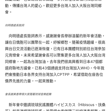
動，傳播台灣人的愛心。歡迎更多台灣人加入大阪台灣同鄉
會。
向明德處長致詞
向明德處長致詞表示，感謝謝會長舉辦溫馨的新年會活動，
讓在日僑胞可以團聚在一起，紓解郷愁。隨著疫情趨緩，很高
興台日交流活動已逐漸恢復，已有日本團體特別前往台灣參加
元宵燈會。未來希望謝會長可以聚集更多台灣人加入大阪台湾
同鄕會，一起為台灣加油。去年我們很高興看到日本47個都
道府縣地方議會，已有43個通過支持台灣加入WHO，今年我
們會推動日本各界支持台灣加入CPTPP，希望借助在座各位
僑界先進的力量，一起來推動。
會長謝美香帶領大家隨著琉球音樂起舞
新年會中邀請琉球民謠團體ハイビスカス（Hibiscus、扶桑