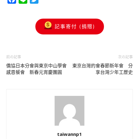
記事寄付 (捐贈)
前の記事
次の記事
僑協日本分會與東京中山學會
東京台灣的會春節新年會 分
感恩餐會 新春元宵慶團圓
享台灣少年工歷史
taiwannp1