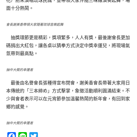
花）前來演唱琉球民謠，並帶領大家伴隨三味線演奏起舞，場
面十分熱鬧。
會長謝美香帶領大家隨著琉球音樂起舞
抽獎環節更是精彩，獎項繁多，人人有獎，最後謝會長更加
碼捐出大紅包，讓各桌以猜拳方式決定中獎幸運兒，將現場氣
氛帶到最高點。
抽中大奬的幸運者
最後由名譽會長張種得宣布閉會，謝美香會長帶著大家用日
本傳統的「三本締め」方式擊掌，象徵活動順利圓滿結束。不
少與會者表示可以在元宵節參加溫馨熱鬧的新年會，有回到家
鄉的感覺。
抽中大奬的幸運者
Facebook
Line
Twitter