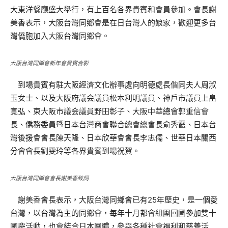
大東洋餐廳盛大舉行，有上百名各界貴賓和會員參加。會長謝
美香表示，大阪台灣同鄉會是在日台灣人的娘家，歡迎更多台
灣僑胞加入大阪台灣同鄉會。
大阪台灣同鄉會新年會貴賓合影
到場貴賓有駐大阪經濟文化辦事處向明德處長偕同夫人周淑
玉女士、以及大阪府議会議員松本利明議員、神戶市議員上畠
寛弘、東大阪市議会議員野田彰子、大阪中華總會郭重信會
長、僑務委員暨日本台灣商會聯合總會總會長俞秀霞、日本台
灣後援會會長陳天隆、日本欣華會會長李忠儒、世華日本關西
分會會長劉雯玲等各界貴賓到場祝賀。
大阪台灣同鄉會會長謝美香致詞
謝美香會長表示，大阪台灣同鄉會已有25年歷史，是一個愛
台灣，以台灣為主的同鄉會，每年十月都會組團回國參加雙十
國慶活動，也會結合日本團體，參與各種社會福利和慈善活