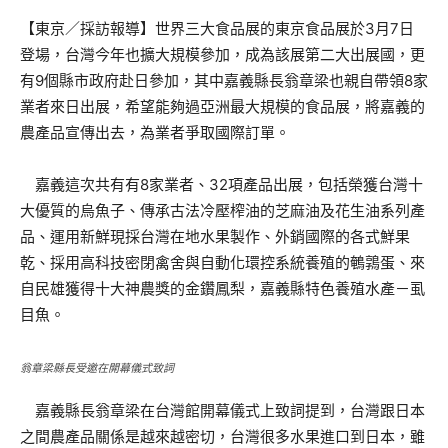
【東京／採訪報導】世界三大食品展的東京食品展於3月7日
登場，台灣今年也擴大規模參加，成為該展第二大出展國，更
有9個縣市政府赴日參加，其中嘉義縣長翁章梁也親自帶領8家
業者來日出展，希望能夠過亞洲最大規模的食品展，將嘉義的
農產品宣傳出去，為業者爭取國際訂單。
嘉義這次共有有8家業者、32項產品出展，包括榮獲台灣十
大優質的烏魚子、傳承古法冷壓榨油的芝麻油及花生油系列產
品、運用新鮮現採台灣在地水果製作、外銷國際的各式鮮果
乾、採用高科技密閉禽舍與自動化環控系統養殖的鵪鶉蛋、來
自民雄獲得十大神農獎的金鑽鳳梨，嘉義縣特色養殖水產－虱
目魚。
翁章梁縣長受邀在開幕儀式致詞
嘉義縣長翁章梁在台灣館開幕儀式上致詞提到，台灣跟日本
之間農產品關係是越來越密切，台灣很多水果進口到日本，雖