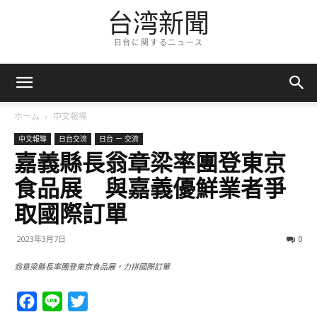
台湾新聞
日台に関するニュース
ホーム
中文報導
中文報導
日台交流
日台 ー 交流
嘉義縣長翁章梁率團登東京
食品展 與嘉義優鮮業者爭
取國際訂單
2023年3月7日
0
翁章梁縣長率團登東京食品展，力拼國際訂單
Facebook
Line
Twitter