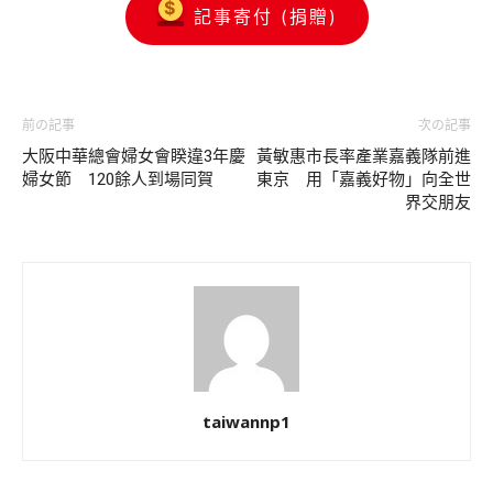
記事寄付 (捐贈)
前の記事
次の記事
大阪中華總會婦女會睽違3年慶
黃敏惠市長率產業嘉義隊前進
婦女節 120餘人到場同賀
東京 用「嘉義好物」向全世
界交朋友
taiwannp1