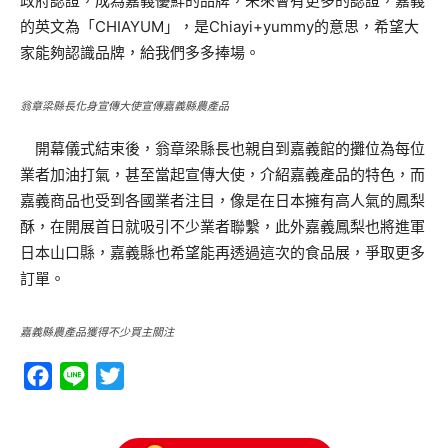
政府認證，成為嘉義優鮮的品牌，未來會有更多的認證，嘉義
的英文為「CHIAYUM」，是Chiayi+yummy的意思，希望大
家能夠認識品牌，給我們多多捧場。
翁章梁縣長化身宣傳大使宣傳嘉義縣農產品
開幕儀式結束後，翁章梁縣長也親自到嘉義館的攤位為每位
業者加油打氣，甚至當起宣傳大使，介紹嘉義產品的特色，而
嘉義商品也受到各國業者注目，像是在日本擁有高人氣的鳳梨
酥，在開展首日就吸引不少業者聯繫，此外嘉義鳳梨也將進軍
日本山口縣，嘉義縣也希望能再透過這次的食品展，爭取更多
訂單。
嘉義縣農產品獲得不少買主關注
Facebook
Line
Twitter