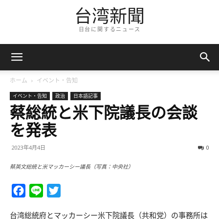
台湾新聞
日台に関するニュース
ホーム
イベント・告知
イベント・告知
政治
日本語記事
蔡総統と米下院議長の会談
を発表
2023年4月4日
0
蔡英文総統と米マッカーシー議長（写真：中央社）
Facebook
Line
Twitter
台湾総統府とマッカーシー米下院議長（共和党）の事務所は