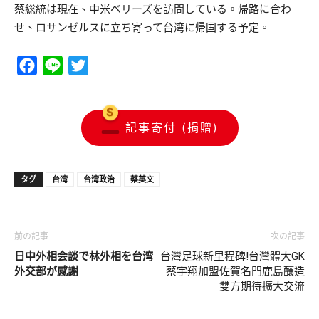
蔡総統は現在、中米ベリーズを訪問している。帰路に合わ
せ、ロサンゼルスに立ち寄って台湾に帰国する予定。
Facebook
Line
Twitter
記事寄付 (捐贈)
タグ
台湾
台湾政治
蔡英文
前の記事
次の記事
日中外相会談で林外相を台湾
台灣足球新里程碑!台灣體大GK
外交部が感謝
蔡宇翔加盟佐賀名門鹿島釀造
雙方期待擴大交流