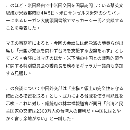
このほど、米国経由で中米国交国を国事訪問している蔡英文
総統が米西部時間4月5日、米ロサンゼルス近郊のシミバレ
ーにあるレーガン大統領図書館でマッカーシー氏と会談する
ことを発表した。
マ氏の事務所によると、今回の会談には超党派の議員らが出
席し「米国が党派を問わず台湾を支援する姿勢を示す」とし
ている。会談にはマ氏のほか、米下院の中国との戦略的競争
に関する特別委員会の委員長を務めるギャラガー議員も参加
する見通し。
この会談について中国外交部は「主権と領土の完全性を守る
確固たる措置を取る」とし、武力による脅威を使う可能性を
示唆。これに対し、総統府の林聿禅報道官が同日「台湾と民
主国家の交流は2300万人の台湾人の権利だ。中国にはとや
かく言う余地がない」と一蹴した。