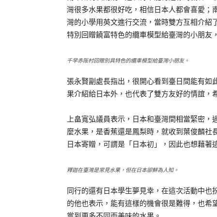
灣很多水果都很好吃，相信日本人都會喜愛；
灣的小學用英文進行交流，當時雙方互相介紹
特別回贈饒富特色的纜車模型給臺灣的小朋友
千早赤阪村回贈別具特色的纜車模型給臺灣小朋友。
張永賢副處長指出，很開心看到臺日間能有如
果介紹給日本外，也代表了雙方友好的情誼，
上畠寬弘議員表示，日本和臺灣間相當緊密，
麼水果，是香蕉還是鳳梨時，就收到葉俊麟社
日本寄贈，可謂是「日本初」，因此也想藉著
釋迦在臺灣是常見水果，但在日本卻鮮為人知。
同行的還有日本學生夢見幸，在這次活動中也
的他也表示，能有這樣的機會很是難得，也希
嘗到更多不同而美味的水果。