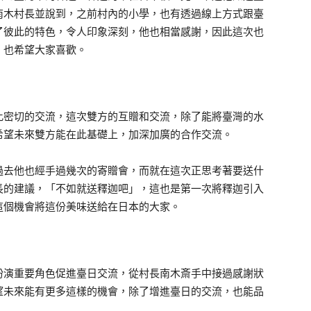
南木村長並說到，之前村內的小學，也有透過線上方式跟臺
了彼此的特色，令人印象深刻，他也相當感謝，因此這次也
，也希望大家喜歡。
此密切的交流，這次雙方的互贈和交流，除了能將臺灣的水
希望未來雙方能在此基礎上，加深加廣的合作交流。
過去他也經手過幾次的寄贈會，而就在這次正思考著要送什
長的建議，「不如就送釋迦吧」，這也是第一次將釋迦引入
這個機會將這份美味送給在日本的大家。
扮演重要角色促進臺日交流，從村長南木斎手中接過感謝狀
望未來能有更多這樣的機會，除了增進臺日的交流，也能品