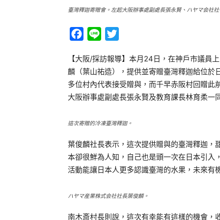
臺灣釋迦寄贈會。左起大阪辦事處副處長張永賢、ハヤマ会社社
Facebook
Line
Twitter
【大阪/採訪報導】本月24日，在神戶市議員
麟（葉山祐造），提供並寄贈臺灣釋迦給位於
多位村內代表接受贈與，而千早赤阪村回贈此
大阪辦事處副處長張永賢及教育課長林育柔一
這次寄贈的冷凍臺灣釋迦。
葉俊麟社長表示，這次提供贈與的臺灣釋迦，
本卻很鮮為人知，自己也是頭一次在日本引入
活動能讓日本人更多認識臺灣的水果，未來有
ハヤマ産業株式会社社長葉俊麟。
南木斎村長則說，這次有幸能有這樣的機會，