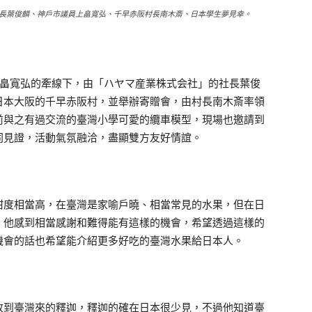
長葉俊麟、神戶市議員上畠寬弘、千早赤阪村長南木斎、日本學生夢見幸。
上畠寬弘的牽線下，由「ハヤマ産業株式会社」的社長葉俊
日本大阪的千早赤阪村，並舉辦寄贈會，由村長南木斎率領
前與之有過交流的臺灣小學可愛的纜車模型，現場也邀請到
同見證，活動氣氛融洽，盡顯雙方友好情誼。
甜度相當高，在臺灣是家喻戶曉、相當常見的水果，但在日
，他感到相當感謝和難得能有這樣的機會，希望透過這樣的
機會的話也希望能介紹更多好吃的臺灣水果給日本人。
收到臺灣來的釋迦，釋迦的確在日本很少見，不過他知道臺