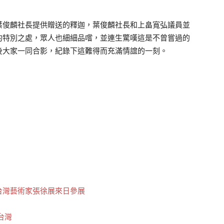
葉俊麟社長提供贈送的釋迦，葉俊麟社長和上畠寬弘議員並
的特別之處，眾人也細細品嚐，並連生驚嘆這是不曾嘗過的
後大家一同合影，紀錄下這難得而充滿情誼的一刻。
台灣藝術家張徐展來日參展
台灣