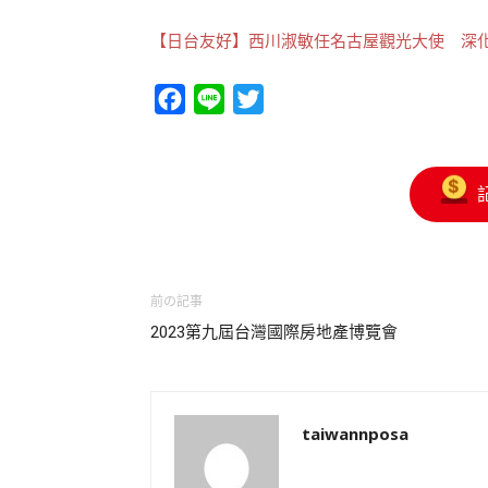
【日台友好】西川淑敏任名古屋觀光大使 深
Facebook
Line
Twitter
前の記事
2023第九屆台灣國際房地產博覽會
taiwannposa