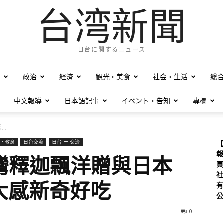
台湾新聞
日台に関するニュース
僑
政治
経済
観光・美食
社会・生活
総
中文報導
日本語記事
イベント・告知
專欄
..
・教育
日台交流
日台 ー 交流
【
報
灣釋迦飄洋贈與日本
頁
社
大感新奇好吃
有
公
0