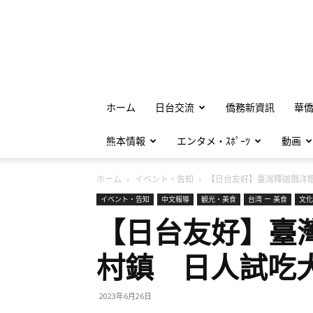
ホーム
日台交流
僑務新資訊
華
熊本情報
エンタメ・ｽﾎﾟｰﾂ
動画
ホーム
イベント・告知
【日台友好】臺灣釋迦飄洋贈.
イベント・告知
中文報導
観光・美食
台湾 ー 美食
文化
【日台友好】臺
村鎮 日人試吃
2023年6月26日