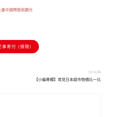
化臺中國際藝術觀光
記事寄付 (捐贈)
次の記事
【小編專欄】常見日本超市物價比一比