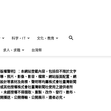
合
科学・IT
文化・教育
求人・求職
台灣祭
版權聲明】：本網站登載內容，包括但不限於文字
導、照片、影像、影音、檔案、網站版面配置、網
設計等素材及商標、聲明等均屬株式會社臺灣新聞
或其他授權株式會社臺灣新聞社使用之提供者所
，未經授權不得擷取、重製、改作、發行、散布、
開播送、公開傳輸、公開展示，違者必究。