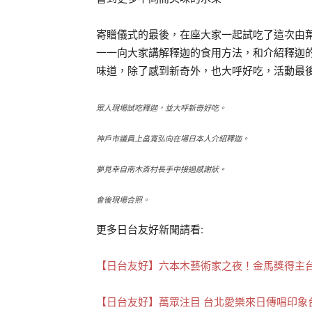
寄贈儀式的最後，在座大家一起試吃了這次由
一一向大家講解釋迦的食用方法，和介紹釋迦
味道，除了感到新奇外，也大呼好吃，活動最
眾人現場試吃釋迦，並大呼新奇好吃。
神戶市議員上畠寬弘向在場日本人介紹釋迦。
夢見幸自南木斎村長手中接過感謝狀。
會後現場合照。
更多日台友好新聞請看:
【日台友好】六本木藝術家之夜！金馬獎得主
【日台友好】萬眾注目 台北愛樂來日傳唱印象