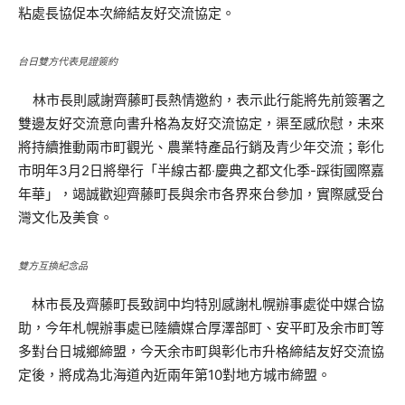
粘處長協促本次締結友好交流協定。
台日雙方代表見證簽約
林市長則感謝齊藤町長熱情邀約，表示此行能將先前簽署之
雙邊友好交流意向書升格為友好交流協定，渠至感欣慰，未來
將持續推動兩市町觀光、農業特產品行銷及青少年交流；彰化
市明年3月2日將舉行「半線古都‧慶典之都文化季-踩街國際嘉
年華」，竭誠歡迎齊藤町長與余市各界來台參加，實際感受台
灣文化及美食。
雙方互換紀念品
林市長及齊藤町長致詞中均特別感謝札幌辦事處從中媒合協
助，今年札幌辦事處已陸續媒合厚澤部町、安平町及余市町等
多對台日城鄉締盟，今天余市町與彰化市升格締結友好交流協
定後，將成為北海道內近兩年第10對地方城市締盟。