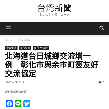
台湾新聞
日台に関するニュース
ホーム
中文報導
中文報導
日台交流
日台 ー 交流
北海道台日城鄉交流增一
例 彰化市與余市町簽友好
交流協定
2023年7月21日
0
簽約儀式紀念合影
Facebook
Line
Twitter