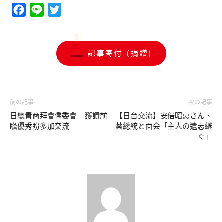
Facebook
Line
Twitter
記事寄付 (捐贈)
前の記事
次の記事
日總青商拜會僑委會 獲讚前
【日台交流】安倍昭恵さん、
瞻優秀盼多加交流
蔡総統と面会「主人の遺志継
ぐ」