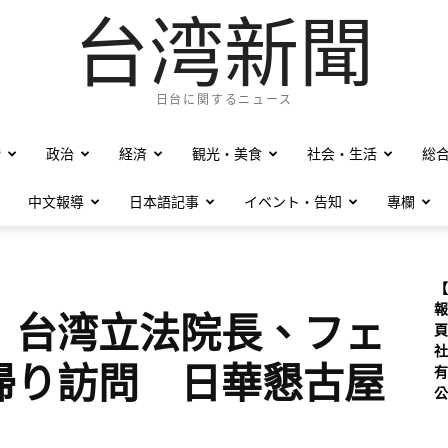
台湾新聞
日台に関するニュース
僑
政治
経済
観光・美食
社会・生活
総
中文報導
日本語記事
イベント・告知
專欄
【
報
】
台湾立法院長、フェ
頁
社
帰り訪問 日華懇古屋
有
公