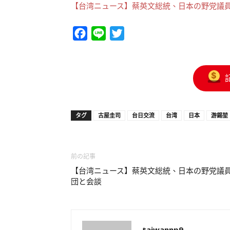
【台湾ニュース】蔡英文総統、日本の野党議
Facebook
Line
Twitter
タグ
古屋圭司
台日交流
台湾
日本
游錫堃
前の記事
【台湾ニュース】蔡英文総統、日本の野党議
団と会談
taiwannp9