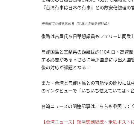
『台湾有事は日本の有事』との故安倍総理の
与那国で台湾を眺める（写真：古屋圭司SNS）
復路は古屋氏ら日華懇議員もフェリーに同乗
与那国島と宜蘭県の距離は約110キロ、高速
する必要がある。さらに与那国島には出入国
後の対応が課題となる。
また、台湾と与那国島との直航便の開設には
のインタビューで「いちいち怯えていては、
台湾ニュースの関連記事はこちらも参照して
【台湾ニュース】頼清徳副総統、米紙ポスト