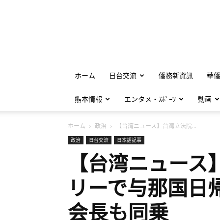
ホーム
日台交流
僑務新資訊
華
熊本情報
エンタメ・ｽﾎﾟｰﾂ
動画
ホーム
政治
【台湾ニュース】台湾立法院...
政治
日台交流
日本語記事
【台湾ニュース
リーで与那国日
会長も同乗