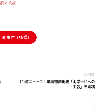
員団と会談
記事寄付 (捐贈)
次の記事
員
【台湾ニュース】
頼清徳副総統「両岸平和への
主張」を寄稿