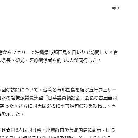
0
港からフェリーで沖縄県与那国島を日帰りで訪問した。台
県長、観光・医療関係者ら約100人が同行した。
今回の訪問について、台湾と与那国島を結ぶ直行フェリー
日本の超党派議員連盟『日華議員懇談会』会長の古屋圭司
語った。さらに同氏はSNSに七言絶句の詩を投稿し、直
待を示した。
」代表団8人は同日朝、那覇経由で与那国島に到着。団長
110キロしか離れていない台湾を視察」とし「お互いに