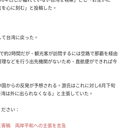
言を心に刻む」と投稿した。
して台湾に戻った。
船で約2時間だが、観光客が訪問するには空路で那覇を経由
管理などを行う出先機関がないため、直航便ができれば今
中国からの反発が予想される。游氏はこれに対し6月下旬
台湾は外に出られなくなる」と主張していた。
ください：
に寄稿 両岸平和への主張を言及