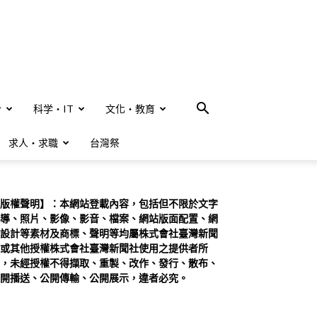
合
科学・IT
文化・教育
求人・求職
台灣祭
版權聲明】：本網站登載內容，包括但不限於文字
導、照片、影像、影音、檔案、網站版面配置、網
設計等素材及商標、聲明等均屬株式會社臺灣新聞
或其他授權株式會社臺灣新聞社使用之提供者所
，未經授權不得擷取、重製、改作、發行、散布、
開播送、公開傳輸、公開展示，違者必究。