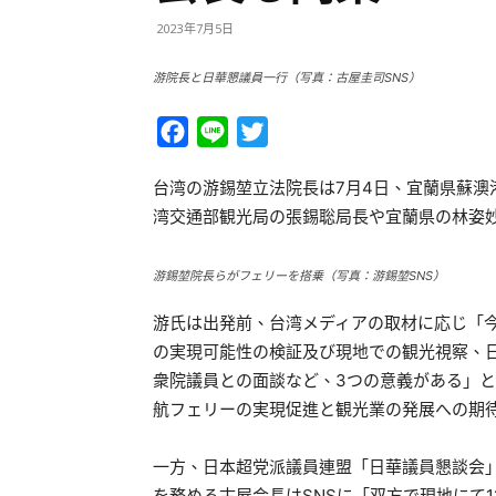
2023年7月5日
游院長と日華懇議員一行（写真：古屋圭司SNS）
Facebook
Line
Twitter
台湾の游錫堃立法院長は7月4日、宜蘭県蘇澳
湾交通部観光局の張錫聡局長や宜蘭県の林姿妙
游錫堃院長らがフェリーを搭乗（写真：游錫堃SNS）
游氏は出発前、台湾メディアの取材に応じ「
の実現可能性の検証及び現地での観光視察、
衆院議員との面談など、3つの意義がある」と
航フェリーの実現促進と観光業の発展への期
一方、日本超党派議員連盟「日華議員懇談会
を務める古屋会長はSNSに「双方で現地にて