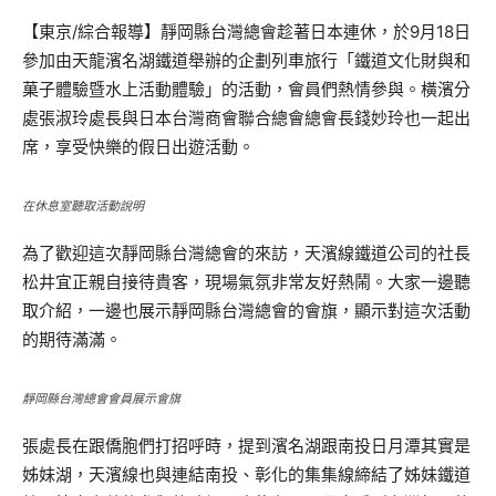
【東京/綜合報導】靜岡縣台灣總會趁著日本連休，於9月18日
參加由天龍濱名湖鐵道舉辦的企劃列車旅行「鐵道文化財與和
菓子體驗暨水上活動體驗」的活動，會員們熱情參與。橫濱分
處張淑玲處長與日本台灣商會聯合總會總會長錢妙玲也一起出
席，享受快樂的假日出遊活動。
在休息室聽取活動說明
為了歡迎這次靜岡縣台灣總會的來訪，天濱線鐵道公司的社長
松井宜正親自接待貴客，現場氣氛非常友好熱鬧。大家一邊聽
取介紹，一邊也展示靜岡縣台灣總會的會旗，顯示對這次活動
的期待滿滿。
靜岡縣台灣總會會員展示會旗
張處長在跟僑胞們打招呼時，提到濱名湖跟南投日月潭其實是
姊妹湖，天濱線也與連結南投、彰化的集集線締結了姊妹鐵道