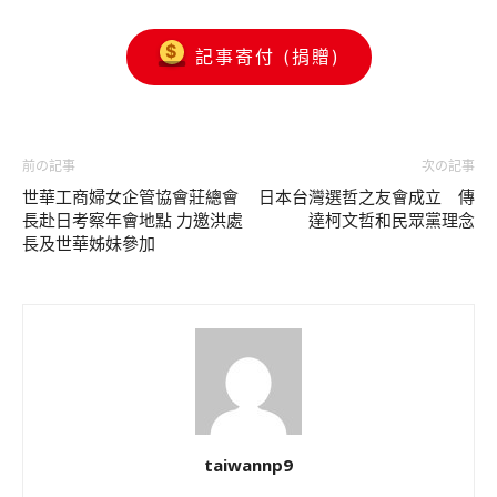
記事寄付 (捐贈)
前の記事
次の記事
世華工商婦女企管協會莊總會
日本台灣選哲之友會成立 傳
長赴日考察年會地點 力邀洪處
達柯文哲和民眾黨理念
長及世華姊妹參加
taiwannp9