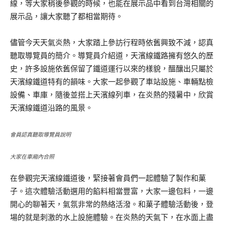
線，等大家稍後參觀的時候，也能在展示品中看到台灣相關的
展示品，讓大家聽了都相當期待。
儘管今天天氣炎熱，大家踏上參訪行程時依舊興致不減，認真
聽取導覽員的簡介。導覽員介紹道，天濱線鐵路擁有悠久的歷
史，許多設施依舊保留了鐵道運行以來的樣貌，醞釀出只屬於
天濱線鐵道特有的韻味。大家一起參觀了車站設施、車輛點檢
設備、車庫，隨後並搭上天濱線列車，在炎熱的殘暑中，欣賞
天濱線鐵道沿路的風景。
會員認真聽取導覽員說明
大家在車廂內合照
在參觀完天濱線鐵道後，緊接著會員們一起體驗了製作和菓
子。這次體驗活動選用的餡料相當豐富，大家一邊包料，一邊
開心的聊著天，氣氛非常的熱絡活潑。和菓子體驗活動後，登
場的就是刺激的水上設施體驗。在炎熱的天氣下，在水面上盡