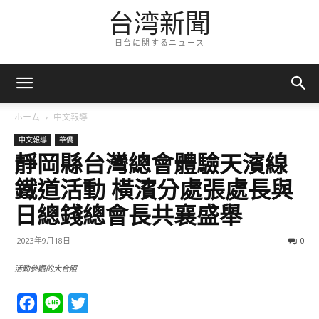
台湾新聞
日台に関するニュース
ホーム
中文報導
中文報導
華僑
靜岡縣台灣總會體驗天濱線
鐵道活動 橫濱分處張處長與
日總錢總會長共襄盛舉
2023年9月18日
0
活動參觀的大合照
Facebook
Line
Twitter