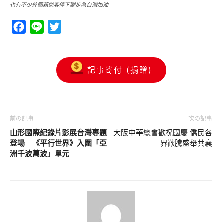
也有不少外國籍遊客停下腳步為台灣加油
Facebook
Line
Twitter
記事寄付 (捐贈)
前の記事
次の記事
山形國際紀錄片影展台灣專題
大阪中華總會歡祝國慶 僑民各
登場
《平行世界》入圍「亞
界歡騰盛舉共襄
洲千波萬波」單元