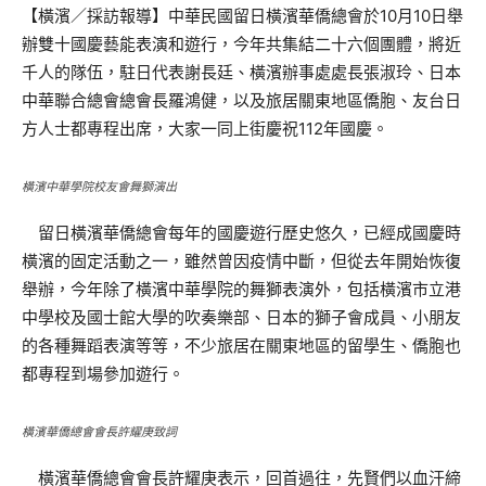
【橫濱／採訪報導】中華民國留日橫濱華僑總會於10月10日舉
辦雙十國慶藝能表演和遊行，今年共集結二十六個團體，將近
千人的隊伍，駐日代表謝長廷、橫濱辦事處處長張淑玲、日本
中華聯合總會總會長羅鴻健，以及旅居關東地區僑胞、友台日
方人士都專程出席，大家一同上街慶祝112年國慶。
橫濱中華學院校友會舞獅演出
留日橫濱華僑總會每年的國慶遊行歷史悠久，已經成國慶時
橫濱的固定活動之一，雖然曾因疫情中斷，但從去年開始恢復
舉辦，今年除了橫濱中華學院的舞獅表演外，包括橫濱市立港
中學校及國士館大學的吹奏樂部、日本的獅子會成員、小朋友
的各種舞蹈表演等等，不少旅居在關東地區的留學生、僑胞也
都專程到場參加遊行。
橫濱華僑總會會長許耀庚致詞
橫濱華僑總會會長許耀庚表示，回首過往，先賢們以血汗締