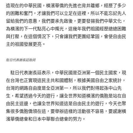
造現在的中華民國，橫濱華僑的先進也背井離鄉，經歷了多少
的困難和奮鬥，才讓我們可以立足在這裡，所以不能忘記先人
留給我們的恩惠，我們要承先啟後，更要發揚我們中華文化，
為橫濱的下一代點亮心中燭光，這幾年我們祖國經歷總總困難
與打壓，在這個情況下，只會讓我們更團結鞏固，會使自由民
主的祖國發展更亮。
駐日代表謝長廷致詞
駐日代表謝長廷表示，中華民國是亞洲第一個民主國家，現
在台灣也正實現這民主共和國體制，根據美國自由之家統計，
台灣的網路自由度是全亞洲第一，所以我們對得起孫中山先
生，希望透過今天的遊行，讓全世界知道橫濱的僑胞是站在自
由民主這邊，也讓全世界知道這是自由民主的遊行，今天也聚
集很多僑胞僑領在這，要舉辦這樣的活動很不容易，要感謝橫
濱華僑總會和日本中華聯合總會的努力。