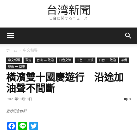
台湾新聞
日台に関するニュース
ホーム
中文報導
中文報導
政治
台湾 — 政治
日台交流
日台 ー 交流
日台 ー 政治
華僑
華僑 ー 関東
橫濱雙十國慶遊行 沿途加
油聲不間斷
2023年10月10日
0
遊行紀念合影
Facebook
Line
Twitter