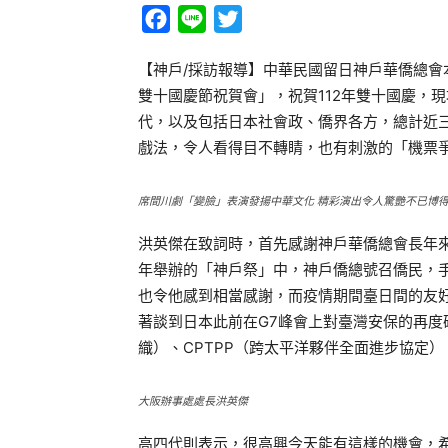
Facebook
Line
Twitter
【神戶/採訪報導】中華民國留日神戶華僑總會本
雙十國慶節祝賀會」，祝賀112年雙十國慶，
代，以及包括日本社會政、僑界各方，總計近
戲法，令人看得目不轉睛，也有刺激的「機票
席間川劇「變臉」表演發揚中華文化 精彩演出令人驚艷不已博
洪英傑在致詞時，首先感謝神戶華僑總會長年
年舉辦的「神戶祭」中，神戶僑總號召僑民，
也令他感到相當感謝，而疫情期間臺日間的友
著談到日本此前在G7峰會上對臺灣安保的再度
織）、CPTPP（跨太平洋夥伴全面進步協定
大阪辦事處處長洪英傑
高四代則表示，很高興今天能有這樣的機會，