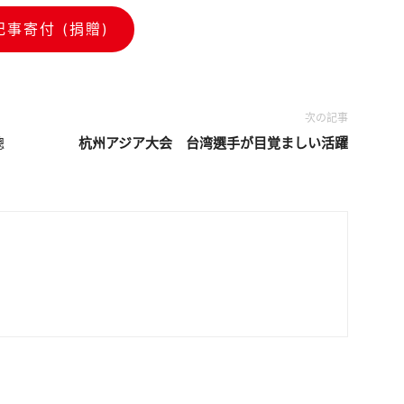
記事寄付 (捐贈)
次の記事
總
杭州アジア大会 台湾選手が目覚ましい活躍