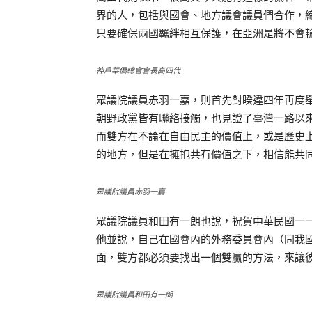
界的人，包括與國會、地方議會議員們合作，
只要確保兩國羈絆相互保護，在亞洲是將不會
神戶華僑總會會長高四代
眾議院議員赤羽一嘉，則首先對睽違四年再度
朝野政黨皆有聯絡接觸，也見證了臺灣一路以來
而雙方在不論在自由民主的價值上，或是歷史
的地方，但是在擁抱共有價值之下，相信能共
眾議院議員赤羽一嘉
眾議院議員和田有一朗也說，祝賀中華民國一
他並說，自己在國會內的外務委員會內（同我
面，雙方都必須要找出一個雙贏的方法，來讓
眾議院議員和田有一朗