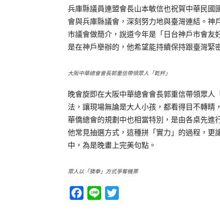
兵庫縣議員連盟會長山本敏信也祝賀中華民國
會與兵庫縣議會，深刻努力地與臺灣連結。神
市議會做簡介，說道今年是「日台神戶市會友
是在神戶舉辦的，他希望能持續保持跟臺灣緊
大阪中華總會會長郭重信帶領眾人「乾杯」
晚會旋即在大阪中華總會會長郭重信帶領眾人
法，讓現場無論是大人小孩，都看得目不轉睛
華僑總會的規劃中也相當特別，是由各桌先進
他常見抽選方式，這種拼「實力」的過程，更
中，為是晚畫上完美句點。
眾人以「猜拳」方式爭奪機票
Facebook
Line
Twitter