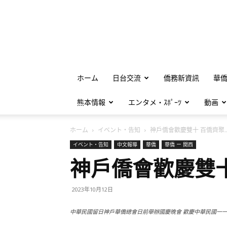
ホーム
日台交流
僑務新資訊
華
熊本情報
エンタメ・ｽﾎﾟｰﾂ
動画
ホーム
イベント・告知
神戶僑會歡慶雙十 百僑齊聚..
イベント・告知
中文報導
華僑
華僑 ー 関西
神戶僑會歡慶雙
2023年10月12日
中華民國留日神戶華僑總會日前舉辦國慶晚會 歡慶中華民國一