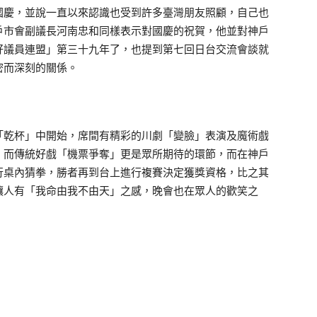
國慶，並說一直以來認識也受到許多臺灣朋友照顧，自己也
戶市會副議長河南忠和同樣表示對國慶的祝賀，他並對神戶
好議員連盟」第三十九年了，也提到第七回日台交流會談就
密而深刻的關係。
「乾杯」中開始，席間有精彩的川劇「變臉」表演及魔術戲
，而傳統好戲「機票爭奪」更是眾所期待的環節，而在神戶
行桌內猜拳，勝者再到台上進行複賽決定獲獎資格，比之其
讓人有「我命由我不由天」之感，晚會也在眾人的歡笑之