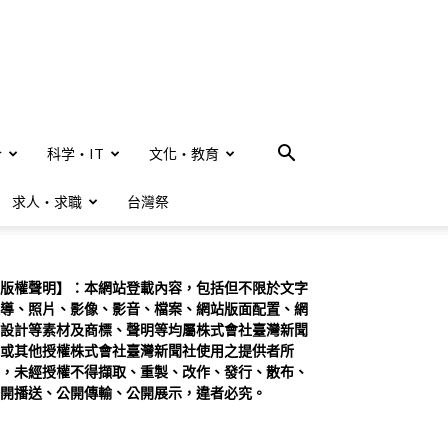
合
科学・IT
文化・教育
求人・求職
台灣祭
版權聲明】：本網站登載內容，包括但不限於文字
導、照片、影像、影音、檔案、網站版面配置、網
設計等素材及商標、聲明等均屬株式會社臺灣新聞
或其他授權株式會社臺灣新聞社使用之提供者所
，未經授權不得擷取、重製、改作、發行、散布、
開播送、公開傳輸、公開展示，違者必究。