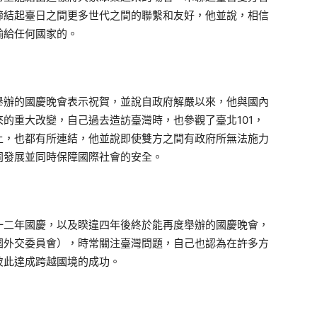
締結起臺日之間更多世代之間的聯繫和友好，他並說，相信
輸給任何國家的。
舉辦的國慶晚會表示祝賀，並說自政府解嚴以來，他與國內
的重大改變，自己過去造訪臺灣時，也參觀了臺北101，
上，也都有所連結，他並說即使雙方之間有政府所無法施力
同發展並同時保障國際社會的安全。
一二年國慶，以及睽違四年後終於能再度舉辦的國慶晚會，
國外交委員會），時常關注臺灣問題，自己也認為在許多方
彼此達成跨越國境的成功。