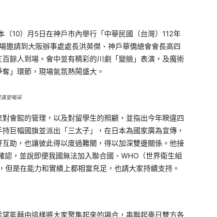
（10）月5日在神戶市內舉行「中華民國（台灣）112年
現場邀請到大阪辦事處處長洪英傑、神戶華僑總會會長高四
三百餘人到場。會中並有精彩的川劇「變臉」表演，及魔術
爭奪」環節，現場氣氛熱鬧盛大。
得滿堂喝采
來對會館的管理，以及對留學生的照顧，並指出今年睽違四
手持巨幅國旗並派出「三太子」，在日本為國家廣為宣傳，
好互助，也讓彼此得以度過難關，得以加深雙邊關係。他接
確認，並說即便我國無法加入聯合國、WHO（世界衛生組
），但是在能力和實績上都相當充足，也請大家持續支持。
希望能藉由這樣將大家聚集起來的場合，串聯起臺日雙方各