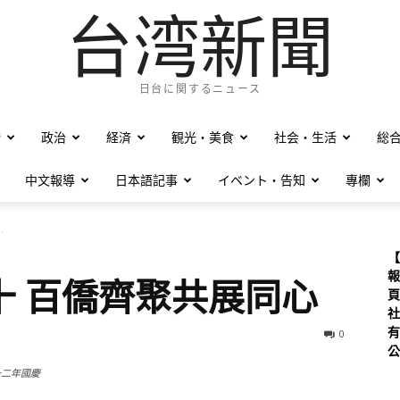
台湾新聞
日台に関するニュース
僑
政治
経済
観光・美食
社会・生活
総
中文報導
日本語記事
イベント・告知
專欄
.
【
報
十 百僑齊聚共展同心
頁
社
有
0
公
一二年國慶