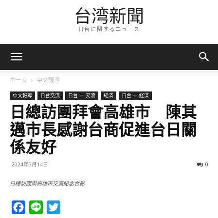
台湾新聞
日台に関するニュース
ホーム
中文報導
中文報導
日台交流
日台 ー 交流
経済
日台 ー 経済
日總訪團拜會高雄市 陳其
邁市長感謝台商促進台日關
係友好
2024年3月14日
0
日總訪團與高雄市交流紀念合影
Facebook
Line
Twitter