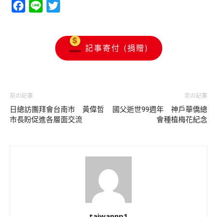
Facebook
Line
Twitter
記事寄付 (捐贈)
前の記事
次の記事
日總訪團拜會台南市 黃偉哲
國父逝世99週年 神戶華僑總
市長盼促進各層面交流
會種植梅花紀念
taiwannp1