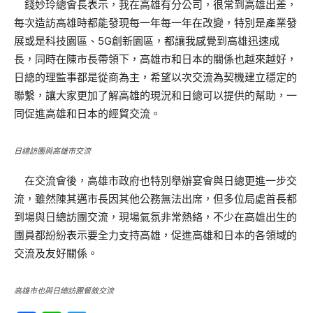
錢妙玲總會長表示，我在高雄有分公司，很常到高雄出差，
每次造訪高雄時都能發現每一年每一年在改變，特別是產業發
展或是科技園區、5G創新園區，都讓我感覺到高雄迅速成
長，同時在陳市長帶領下，高雄市和日本的關係也越來越好，
日總的理監事都是從商為主，希望以次交流為契機建立穩定的
聯繫，讓大家更加了解高雄的現況和日總可以提供的幫助，一
同促進高雄和日本的經貿交流。
日總訪團與高雄市交流
在交流會後，高雄市政府也特別舉辦宴會與日總更進一步交
流，雖然陳其邁市長因其他公務無法出席，但多位局處首長都
到場與日總訪團交流，現場氣氛非常熱絡，不少在高雄出生的
團員都紛紛表示要全力支持高雄，促進高雄和日本的各領域的
交流及友好關係。
高雄市也與日總訪團餐敘交流