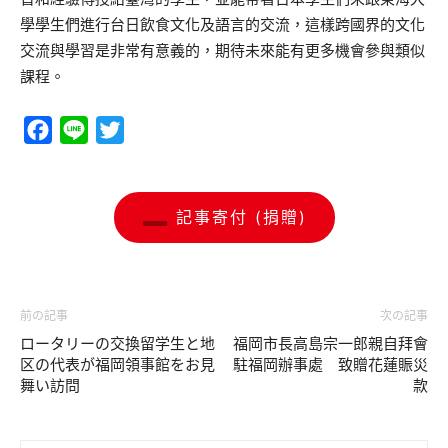
學學生們進行台日飲食文化及語言的交流，這樣跨國界的文化
交流與學習是非常有意義的，期待未來能有更多機會參與類似
課程。
Facebook
Line
Twitter
記事寄付 (捐贈)
前の記事
次の記事
ロータリーの交換留学生と地
福岡市長高島宗一郎親自拜會
区の代表が福岡領事館をお見
駐福岡辦事處 致贈花蓮賑災
舞い訪問
款