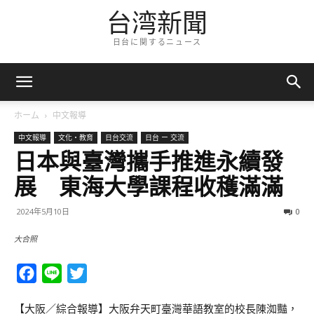
台湾新聞
日台に関するニュース
ホーム
中文報導
中文報導
文化・教育
日台交流
日台 ー 交流
日本與臺灣攜手推進永續發
展 東海大學課程收穫滿滿
2024年5月10日
0
大合照
Facebook
Line
Twitter
【大阪／綜合報導】大阪弁天町臺灣華語教室的校長陳洳豔，