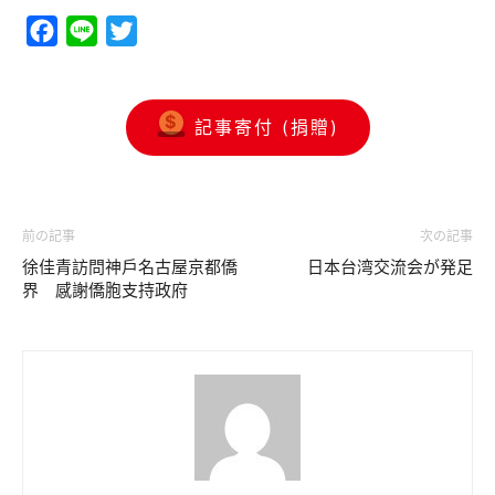
Facebook
Line
Twitter
記事寄付 (捐贈)
前の記事
次の記事
徐佳青訪問神戶名古屋京都僑
日本台湾交流会が発足
界 感謝僑胞支持政府