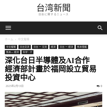
台湾新聞
日台に関するニュース
ホーム
中文報導
中文報導
日台交流
日台 ー 交流
経済
日台 ー 経済
熊本情報
熊本— 経済
科学・IT
深化台日半導體及AI合作
經濟部計畫於福岡設立貿易
投資中心
2025年2月13日
0