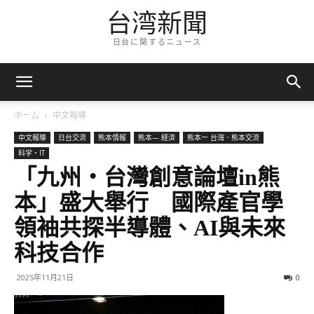
台湾新聞
日台に関するニュース
ホーム
中文報導
中文報導
日台交流
熊本情報
熊本— 経済
熊本ー 台灣．熊本交流
科学・IT
「九州・台灣創意論壇in熊
本」盛大舉行 國際產官學
領袖共探半導體、AI與未來
科技合作
2025年11月21日
0