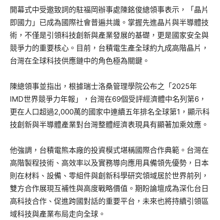
開幕式中受邀致詞的駐福岡辦事處陳銘俊總領事表示，「晶片
即國力」已成為國際社會普遍共識。掌握先進晶片與半導體技
術，不僅是引領科技創新與產業發展的基礎，更是國家安全與
競爭力的重要核心。目前，台積電生產全球約九成高階晶片，
台灣在全球科技供應鏈中的角色極為關鍵。
陳總領事並指出，根據瑞士洛桑管理學院公布之「2025年
IMD世界競爭力年報」，台灣在69個受評經濟體中名列第6，
更在人口超過2,000萬的國家中連續五年排名全球第1，顯示科
技創新與半導體產業對台灣整體經濟表現具有顯著加乘效應。
他強調，台積電熊本廠的投資模式堪稱國際合作典範。台灣在
高階製程技術、高效率以及實務導向應用具備領先優勢，日本
則在材料、設備、零組件與創新科學研究領域居於世界前列，
雙方合作展現互補性與高度戰略價值。期盼論壇成為深化台日
高科技合作、促進跨國對話的重要平台，未來也將持續引領區
域科技與產業布局走向全球。