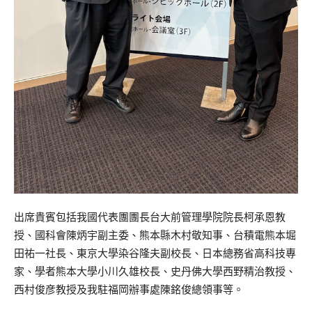
出席貴賓包括我國代表團團長台大前管理學院院長柯承恩教
授、國科會陳炳宇副主委、熊本縣木村敬知事、台積電熊本堀
田祐一社長、東京大學染谷隆夫副校長、日本總務省高科技專
家、學者熊本大學小川久雄校長、史丹佛大學西野精治教授、
西村俊彦教授及我駐福岡辦事處陳銘俊總領事等。