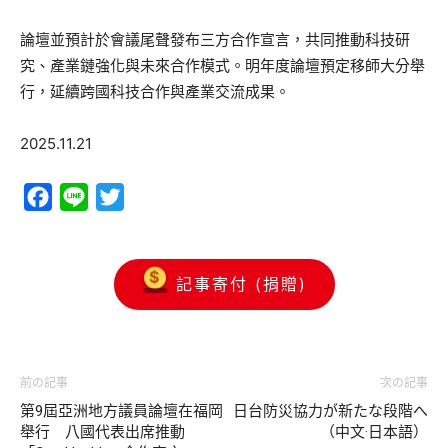
論壇並預計於會議尾聲發布三方合作宣言，共同推動科技研
究、產業鏈強化與未來合作模式。明年度論壇預定移師大分舉
行，延續跨國科技合作與產業交流成果。
2025.11.21
Facebook
Line
Twitter
記事寄付 (捐贈)
前の記事
次の記事
第9屆亞洲地方議員論壇在福岡
日台防災協力が新たな段階へ
舉行 八國代表出席推動
（中文·日本語）