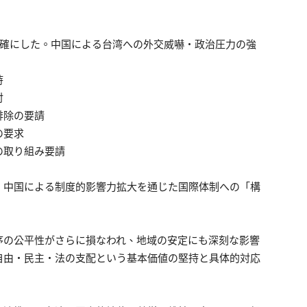
明確にした。中国による台湾への外交威嚇・政治圧力の強
持
対
排除の要請
の要求
の取り組み要請
、中国による制度的影響力拡大を通じた国際体制への「構
序の公平性がさらに損なわれ、地域の安定にも深刻な影響
自由・民主・法の支配という基本価値の堅持と具体的対応