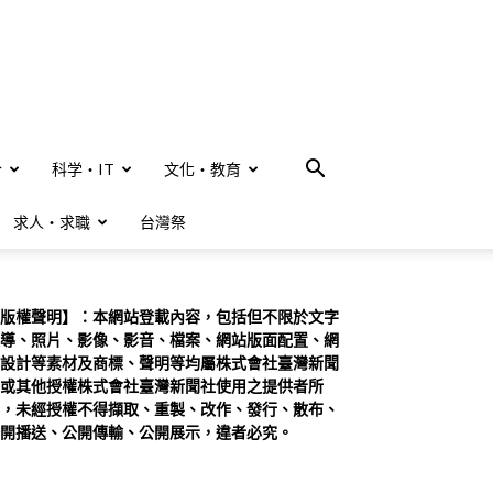
合
科学・IT
文化・教育
求人・求職
台灣祭
版權聲明】：本網站登載內容，包括但不限於文字
導、照片、影像、影音、檔案、網站版面配置、網
設計等素材及商標、聲明等均屬株式會社臺灣新聞
或其他授權株式會社臺灣新聞社使用之提供者所
，未經授權不得擷取、重製、改作、發行、散布、
開播送、公開傳輸、公開展示，違者必究。