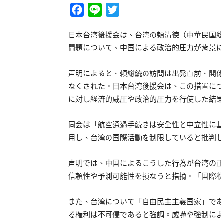
Facebook
Line
Twitter
日本台湾後援会は、台湾の頼清徳（中華民国
問題について、中国による政治的圧力が背景
声明によると、頼総統の訪問は出発直前、関
なくされた。日本台湾後援会は、この措置に
に対し経済的威圧や政治的圧力を行使した結
同会は「航空通過手続きは安全性と中立性に
用し、台湾の国際活動を制限していると批判
声明では、中国によるこうした行為が台湾の
信頼性や予測可能性を損なうと指摘。「国際
また、台湾について「自由民主主義国家」で
る権利は不可侵であると強調。威嚇や強制に