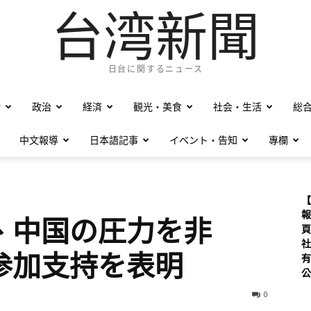
台湾新聞
日台に関するニュース
僑
政治
経済
観光・美食
社会・生活
総
中文報導
日本語記事
イベント・告知
專欄
【
報
、中国の圧力を非
頁
社
参加支持を表明
有
公
0