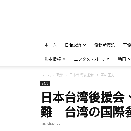
ホーム
日台交流
僑務新資訊
華
熊本情報
エンタメ・ｽﾎﾟｰﾂ
動画
ホーム
政治
日本台湾後援会、中国の圧力...
政治
日本台湾後援会
難 台湾の国際
2026年4月27日