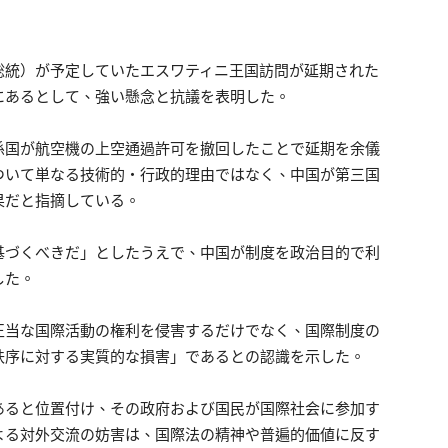
総統）が予定していたエスワティニ王国訪問が延期された
にあるとして、強い懸念と抗議を表明した。
係国が航空機の上空通過許可を撤回したことで延期を余儀
ついて単なる技術的・行政的理由ではなく、中国が第三国
果だと指摘している。
基づくべきだ」としたうえで、中国が制度を政治目的で利
した。
正当な国際活動の権利を侵害するだけでなく、国際制度の
秩序に対する実質的な損害」であるとの認識を示した。
あると位置付け、その政府および国民が国際社会に参加す
よる対外交流の妨害は、国際法の精神や普遍的価値に反す