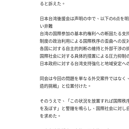
ると訴えた。
日本台湾後援会は声明の中で、以下の6点を
い非難
台湾の国際参加の基本的権利への断固たる支
制度の政治利用による国際秩序の歪曲への反
各国に対する自主的判断の維持と外部干渉の
国際社会に対する具体的措置による圧力抑制
日本政府に対する台湾支持強化と地域安定へ
同会は今回の問題を単なる外交案件ではなく
造的挑戦」と位置付けた。
そのうえで、「この状況を放置すれば国際秩
を及ぼす」と警鐘を鳴らし、国際社会に対し
を求めた。