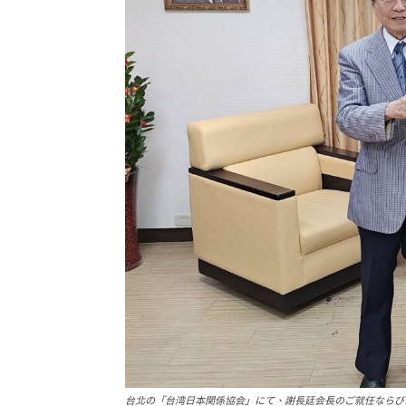
台北の「台湾日本関係協会」にて、謝長廷会長のご就任ならび