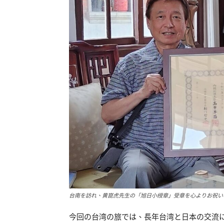
台南を訪れ、黄崑虎先生の「旭日小綬章」受章を心よりお祝い
今回の台湾の旅では、長年台湾と日本の交流