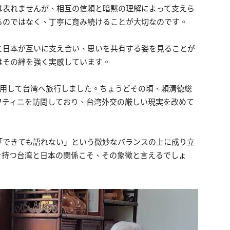
は表れませんが、相互の信頼と暗黙の理解によって支えら
るのではなく、丁寧に育み続けることが大切なのです。
と日本が互いに支え合い、思いを共有する姿を見ることが
はその絆を強く実感しています。
利用して台湾へ旅行しました。ちょうどその頃、頼清徳総
ワティニを訪問しており、台湾外交の厳しい現実を改めて
「できても語れない」という微妙なバランスの上に成り立
を持つ台湾と日本の関係こそ、その象徴と言えるでしょ