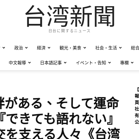
台湾新聞
日台に関するニュース
僑
政治
経済
観光・美食
社会・生活
総
中文報導
日本語記事
イベント・告知
專欄
【
報
絆がある、そして運命
頁
社
『できても語れない』
有
公
交を支える人々《台湾