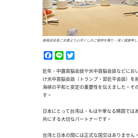
謝長廷会長ご夫妻より心尽くしのご接待を賜り、深く感謝申し
Facebook
Line
Twitter
近年、中露首脳会談や米中首脳会談などにお
け米中首脳会談（トランプ・習近平会談）を
海峡の平和と安定の重要性を伝えました。そ
す。
日本にとって台湾は、もはや単なる隣国では
共にする大切なパートナーです。
台湾と日本の間には正式な国交はありません