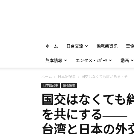
ホーム
日台交流
僑務新資訊
華
熊本情報
エンタメ・ｽﾎﾟｰﾂ
動画
ホーム
日本語記事
国交はなくても絆がある、そ...
日本語記事
讀者投書
国交はなくても
を共にする――
台湾と日本の外