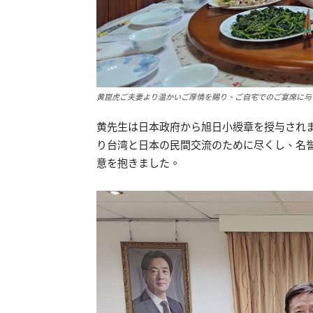
黄崑虎ご夫妻より温かいご厚情を賜り、ご自宅でのご宴席に与
黄先生は日本政府から旭日小綬章を授与され
り台湾と日本の民間交流のために尽くし、名
意を抱きました。