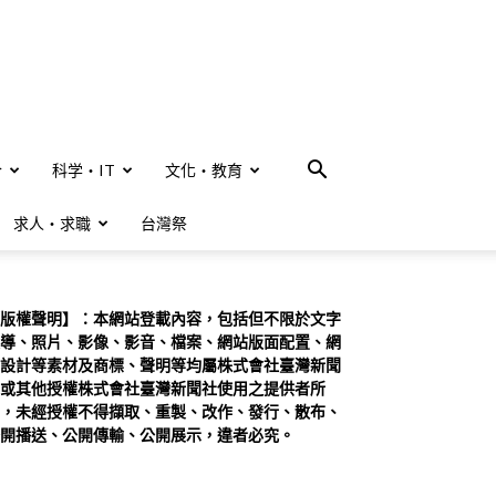
合
科学・IT
文化・教育
求人・求職
台灣祭
版權聲明】：本網站登載內容，包括但不限於文字
導、照片、影像、影音、檔案、網站版面配置、網
設計等素材及商標、聲明等均屬株式會社臺灣新聞
或其他授權株式會社臺灣新聞社使用之提供者所
，未經授權不得擷取、重製、改作、發行、散布、
開播送、公開傳輸、公開展示，違者必究。