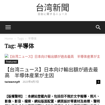
台湾新聞
日台に関するニュース
Home
Tags
半導体
Tag: 半導体
Featured
【台湾ニュース】日本向け輸出額が過去最
高 半導体産業が主因
taiwannp9
-
2023年4月7日
0
【版權聲明】：本網站登載內容，包括但不限於文字報導、照片、
影像、影音、檔案、網站版面配置、網頁設計等素材及商標、聲明