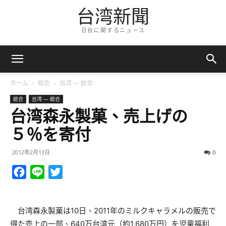
台湾新聞
日台に関するニュース
ホーム
総合
台湾 — 総合
総合
台湾 — 総合
台湾森永製菓、売上げの
５％を寄付
2012年2月13日
0
Facebook
Line
Twitter
台湾森永製菓は10日、2011年のミルクキャラメルの販売で
得た売上の一部、640万台湾元（約1,680万円）を児童福利