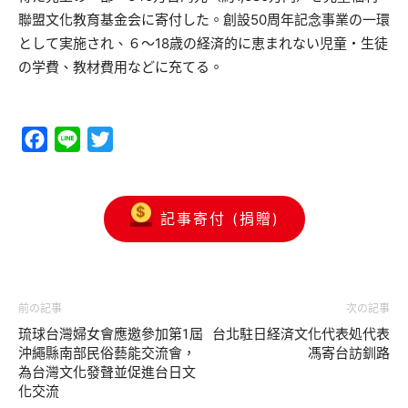
聯盟文化教育基金会に寄付した。創設50周年記念事業の一環
として実施され、６〜18歳の経済的に恵まれない児童・生徒
の学費、教材費用などに充てる。
Facebook
Line
Twitter
記事寄付 (捐贈)
前の記事
次の記事
琉球台灣婦女會應邀參加第1屆
台北駐日経済文化代表処代表
沖繩縣南部民俗藝能交流會，
馮寄台訪釧路
為台灣文化發聲並促進台日文
化交流