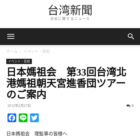
台湾新聞
日台に関するニュース
ホーム
イベント・告知
イベント・告知
日本媽祖会 第33回台湾北
港媽祖朝天宮進香団ツアー
のご案内
2012年2月27日
0
Facebook
Line
Twitter
日本媽祖会 理監事の皆様へ