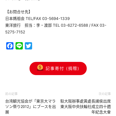
【お問合せ先】
日本媽祖会 TEL/FAX 03-5694-1339
東洋旅行 担当：李・渡部 TEL 03-6272-6588 / FAX 03-
5275-7152
Facebook
Line
Twitter
記事寄付 (捐贈)
前の記事
次の記事
台湾観光協会が「東京大マラ
駐大阪辦事處黃處長諸侯出席
ソン祭り2012」にブースを出
東大阪中央扶輪社成立四十週
展
年紀念大會