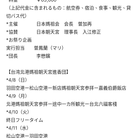
（上記代金に含まれるもの：航空券、宿泊、食事、観光、貸
切バス代）
*主催 日本媽祖会 会長 曽加再
*協賛 日本朝天宮 理事長 入江修正
*お祭り企画
実行担当 曽鳳蘭（マリ）
*団長 李懋鑌
【台湾北港媽祖朝天宮進香団】
*4/8（日）
羽田空港ー松山空港ー新店媽祖朝天宮参拝ー嘉義伯爵飯店
*4/9（月）
北港媽祖朝天宮参拝ー途中一カ所観光ー台北六福客棧
*4/10（火）
終日フリータイム
*4/11（水）
松山空港ー羽田空港