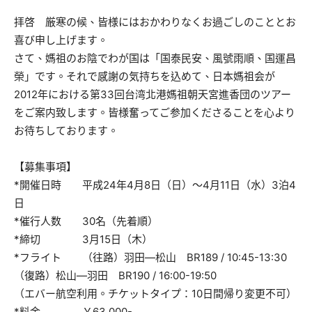
拝啓 厳寒の候、皆様にはおかわりなくお過ごしのこととお
喜び申し上げます。
さて、媽祖のお陰でわが国は「国泰民安、風號雨順、国運昌
榮」です。それで感謝の気持ちを込めて、日本媽祖会が
2012年における第33回台湾北港媽祖朝天宮進香団のツアー
をご案内致します。皆様奮ってご参加くださることを心より
お待ちしております。
【募集事項】
*開催日時 平成24年4月8日（日）～4月11日（水）3泊4
日
*催行人数 30名（先着順）
*締切 3月15日（木）
*フライト （往路）羽田—松山 BR189 / 10:45-13:30
（復路）松山—羽田 BR190 / 16:00-19:50
（エバー航空利用。チケットタイプ：10日間帰り変更不可）
*料金 ￥63,000-