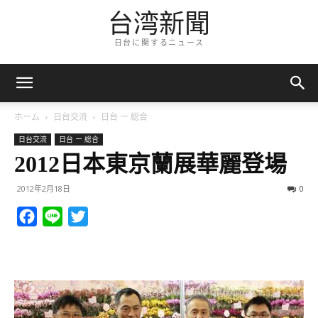
台湾新聞
日台に関するニュース
ホーム
日台交流
日台 ー 総合
日台交流
日台 ー 総合
2012日本東京蘭展華麗登場
2012年2月18日
0
Facebook
Line
Twitter