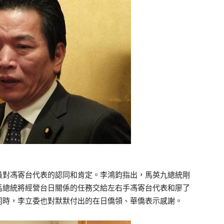
員對馮寄台代表的認同和肯定。李鴻鈞指出，馬英九總統剛
馬總統將經營台日關係的任務交給左右手馮寄台代表和廖了
同時，李立委也對默默付出的在日僑領、華僑表示感謝。