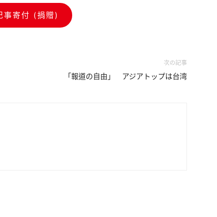
記事寄付 (捐贈)
次の記事
「報道の自由」 アジアトップは台湾