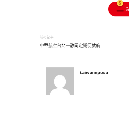
前の記事
中華航空台北―静岡定期便就航
taiwannposa