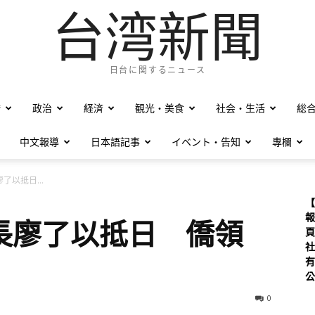
台湾新聞
日台に関するニュース
僑
政治
経済
観光・美食
社会・生活
総
中文報導
日本語記事
イベント・告知
專欄
了以抵日...
【
報
長廖了以抵日 僑領
頁
社
有
公
0