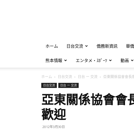
ホーム
日台交流
僑務新資訊
華
熊本情報
エンタメ・ｽﾎﾟｰﾂ
動画
ホーム
日台交流
日台 ー 交流
亞東關係協會會長廖
日台交流
日台 ー 交流
亞東關係協會會
歡迎
2012年3月30日