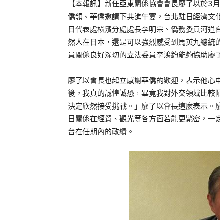
【本報訊】新任亞東關係協會會長廖了以於3月
僑領、華僑邀請下共進午宴，台北駐日經濟文
日代表處橫濱分處處長李明宗、僑務委員河道
然人在日本，還是可以強烈感受到馬英九總統
員關係良好深切的立法委員李鴻鈞能夠協助廖
廖了以會長也起立感謝華僑的歡迎，表示他心中
後，我真的誠惶誠恐，畢竟我對外交領域比較
決定欣然接受挑戰。」廖了以會長這麼表示。
日關係在經貿、觀光等各方面若能更緊密，一
台在任期內的政績。