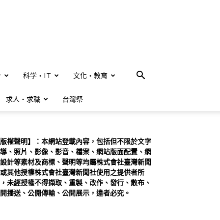
合
科学・IT
文化・教育
求人・求職
台灣祭
版權聲明】：本網站登載內容，包括但不限於文字
導、照片、影像、影音、檔案、網站版面配置、網
設計等素材及商標、聲明等均屬株式會社臺灣新聞
或其他授權株式會社臺灣新聞社使用之提供者所
，未經授權不得擷取、重製、改作、發行、散布、
開播送、公開傳輸、公開展示，違者必究。