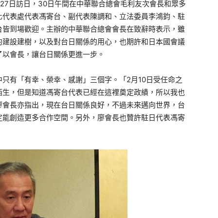
27日訪日，30日午間在中華聯合總會毛利友次會長和眾多
化代表處代表馮寄台、副代表陳調和、立法委員李鴻鈞、駐
台皆到場歡迎。主辦的中華聯合總會會長在致辭時表示，雖
的建設建樹，以及對台日關係的用心，也期許和日本國會議
了以會長，讓台日關係更進一步。
只有「有幸、榮幸、感謝」三個字。「2月10日受任命之
陌生，但是知道馮寄台代表已經在這裡奠定政績，所以我也
廖會長亦指出，現在台日關係良好，不過未來邁向世界，台
定能創造更多合作空間。另外，廖會長也贊許駐日代表馮寄