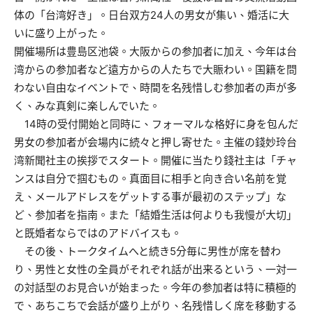
体の「台湾好き」。日台双方24人の男女が集い、婚活に大
いに盛り上がった。
開催場所は豊島区池袋。大阪からの参加者に加え、今年は台
湾からの参加者など遠方からの人たちで大賑わい。国籍を問
わない自由なイベントで、時間を名残惜しむ参加者の声が多
く、みな真剣に楽しんでいた。
14時の受付開始と同時に、フォーマルな格好に身を包んだ
男女の参加者が会場内に続々と押し寄せた。主催の錢妙玲台
湾新聞社主の挨拶でスタート。開催に当たり錢社主は「チャ
ンスは自分で掴むもの。真面目に相手と向き合い名前を覚
え、メールアドレスをゲットする事が最初のステップ」な
ど、参加者を指南。また「結婚生活は何よりも我慢が大切」
と既婚者ならではのアドバイスも。
その後、トークタイムへと続き5分毎に男性が席を替わ
り、男性と女性の全員がそれぞれ話が出来るという、一対一
の対話型のお見合いが始まった。今年の参加者は特に積極的
で、あちこちで会話が盛り上がり、名残惜しく席を移動する