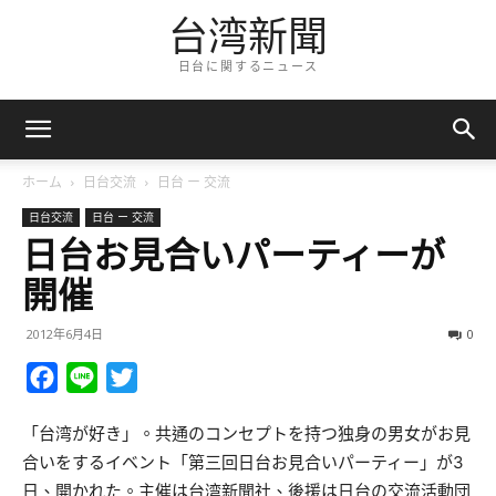
台湾新聞
日台に関するニュース
ホーム
日台交流
日台 ー 交流
日台交流
日台 ー 交流
日台お見合いパーティーが
開催
2012年6月4日
0
Facebook
Line
Twitter
「台湾が好き」。共通のコンセプトを持つ独身の男女がお見
合いをするイベント「第三回日台お見合いパーティー」が3
日、開かれた。主催は台湾新聞社、後援は日台の交流活動団