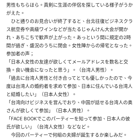
男性もちらほら。真剣に生涯の伴侶を探している様子がうか
がえた。
ひと通りのお見合いが終了すると、台北往復ビジネスクラ
ス航空券や高級ワインなどが当たるじゃんけん大会が開か
れ、あちこちで歓声が上がった。あっという間に規定の2時
間が過ぎ、盛況のうちに閉会。女性陣からの帰宅となった。
参加者の声；
「日本人女性の友達が欲しくてメールアドレスを数名と交
換。良い機会になったと思う」。（台湾人男性）。
「過去に台湾人男性と付き合ってとても優しかったので、今
度は台湾人の婚約者を求めて参加、日本に住んでいる台湾人
と結婚したい」（日本人女性）。
「台湾向けビジネスを営んでおり、中国が話せる台湾人の奥
さんが欲しくて参加」（日本人男性）。
「FACE BOOKでこのパーティーを知って参加、日本人の彼
氏が欲しい」（台湾人女性）などなど。
今回のパーティーで何組の夫婦が誕生するか楽しみだ。