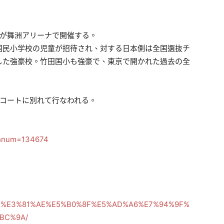
会が舞洲アリーナで開催する。
国民小学校の児童が招待され、対する日本側は全国選抜チ
した強豪校。竹田国小も強豪で、東京で開かれた過去の全
に２コートに別れて行なわれる。
schnum=134674
%A4%8F%E3%81%AE%E5%B0%8F%E5%AD%A6%E7%94%9F%
BC%9A/