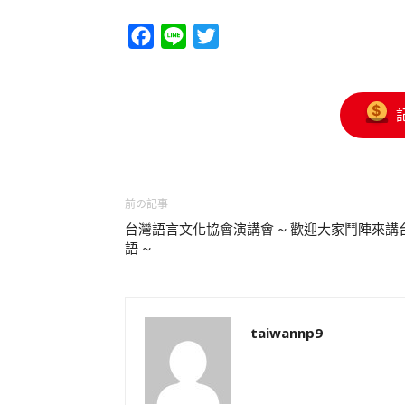
Facebook
Line
Twitter
前の記事
台灣語言文化協會演講會 ~ 歡迎大家鬥陣來講
語 ~
taiwannp9