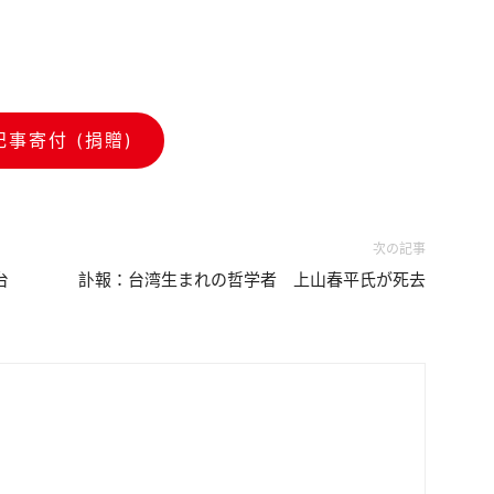
記事寄付 (捐贈)
次の記事
台
訃報：台湾生まれの哲学者 上山春平氏が死去