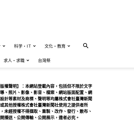
合
科学・IT
文化・教育
求人・求職
台灣祭
版權聲明】：本網站登載內容，包括但不限於文字
導、照片、影像、影音、檔案、網站版面配置、網
設計等素材及商標、聲明等均屬株式會社臺灣新聞
或其他授權株式會社臺灣新聞社使用之提供者所
，未經授權不得擷取、重製、改作、發行、散布、
開播送、公開傳輸、公開展示，違者必究。