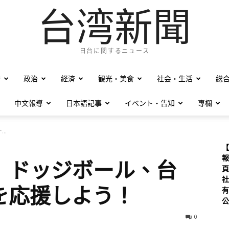
台湾新聞
日台に関するニュース
僑
政治
経済
観光・美食
社会・生活
総
中文報導
日本語記事
イベント・告知
專欄
..
【
報
】ドッジボール、台
頁
社
を応援しよう！
有
公
0