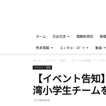
ホーム
日台交流
僑務新資訊
華
熊本情報
エンタメ・ｽﾎﾟｰﾂ
動画
ホーム
イベント・告知
【イベント告知】ドッジボー.
イベント・告知
【イベント告知
湾小学生チーム
2012年8月6日