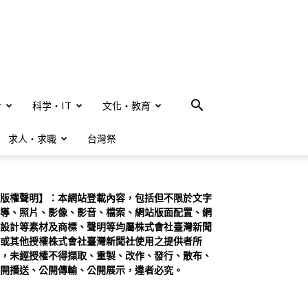
合
科学・IT
文化・教育
求人・求職
台灣祭
版權聲明】：本網站登載內容，包括但不限於文字
導、照片、影像、影音、檔案、網站版面配置、網
設計等素材及商標、聲明等均屬株式會社臺灣新聞
或其他授權株式會社臺灣新聞社使用之提供者所
，未經授權不得擷取、重製、改作、發行、散布、
開播送、公開傳輸、公開展示，違者必究。