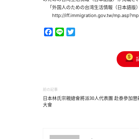
「外国人のための台湾生活情報（日本語版）
http://iff.immigration.gov.tw/mp.asp?m
Facebook
Line
Twitter
前の記事
日本林氏宗親總會將派30人代表團 赴泰參加懇
大會