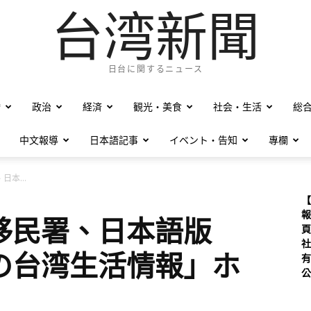
台湾新聞
日台に関するニュース
僑
政治
経済
観光・美食
社会・生活
総
中文報導
日本語記事
イベント・告知
專欄
本...
【
報
移民署、日本語版
頁
社
の台湾生活情報」ホ
有
公