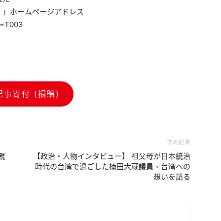
」ホームページアドレス
p=T003
記事寄付 (捐贈)
次の記事
親
【政治・人物インタビュー】 祖父母が日本統治
時代の台湾で過ごした楠田大蔵議員、台湾への
想いを語る