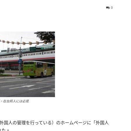
0
が。在台邦人には必見
住外国人の管理を行っている）のホームページに「外国人
れた。