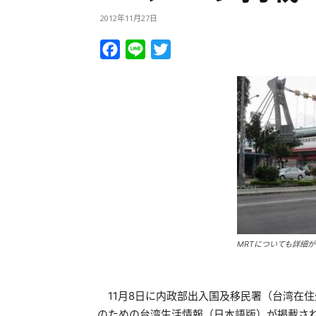
2012年11月27日
Facebook
Line
Twitter
MRTについても詳細
11月8日に内政部出入国及移民署（台湾在
のための台湾生活情報（日本語版）が掲載さ