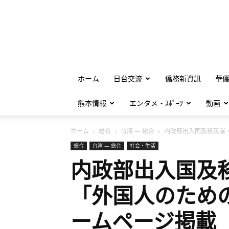
ホーム
日台交流
僑務新資訊
華
熊本情報
エンタメ・ｽﾎﾟｰﾂ
動画
ホーム
総合
台湾 — 総合
内政部出入国及移民署、日
総合
台湾 — 総合
社会・生活
内政部出入国及
「外国人のため
ームページ掲載