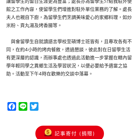
讓留學生的留日生涯更為豐富；處長亦為留學生介紹我駐外使
館之工作內容，使留學生們增進對駐外單位業務的了解。處長
夫人也親自下廚，為留學生們烹調美味愛心的家鄉料理，如炒
米粉、貢丸湯及烤香腸等。
與會留學生自就讀語言學校至碩博士班皆有，且專攻各有不
同，在約4小時的烤肉餐敘，透過懇談，彼此對在日留學生活
有更深層的認識，而辦事處也透過此活動進一步掌握在轄內留
學年輕同學之異鄉生活及學習狀況，以便必要給予適當之協
助。活動至下午4時在歡樂的交談中落幕。
Facebook
Line
Twitter
記事寄付 (捐贈)