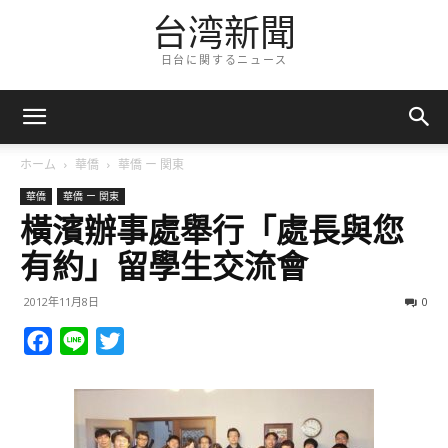
台湾新聞
日台に関するニュース
ホーム
華僑
華僑 ー 関東
華僑
華僑 ー 関東
橫濱辦事處舉行「處長與您
有約」留學生交流會
2012年11月8日
0
Facebook
Line
Twitter