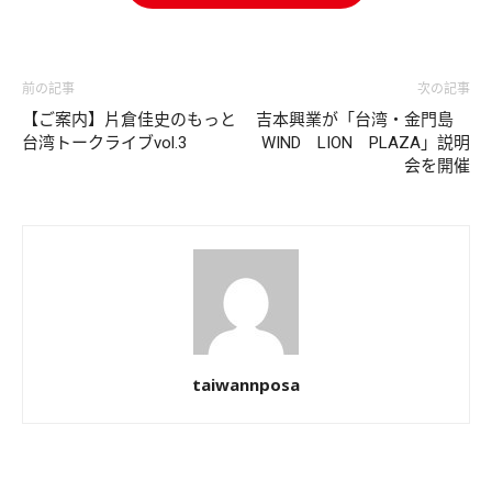
前の記事
次の記事
【ご案内】片倉佳史のもっと
吉本興業が「台湾・金門島
台湾トークライブvol.3
WIND LION PLAZA」説明
会を開催
taiwannposa