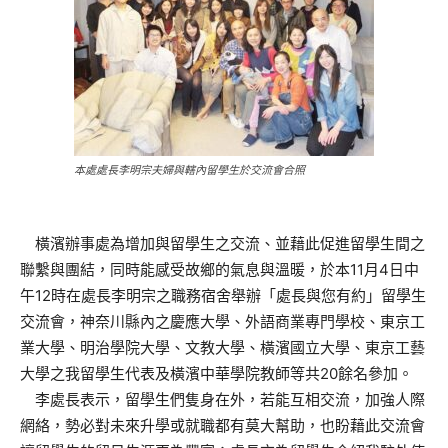
本處處長李明宗夫婦與轄內留學生於交流會合照
橫濱辦事處為增加與留學生之交流、並藉此促進留學生間之
聯繫與團結，同時能感受故鄉的氣息與溫暖，於本11月4日中
午12時在處長李明宗之職務宿舍舉辦「處長與您有約」留學生
交流會，神奈川縣內之慶應大學、外語商業專門學校、東京工
業大學、明治學院大學、文教大學、橫濱國立大學、東京工藝
大學之我留學生代表及橫濱中華學院教師等共20餘名參加。
李處長表示，留學生們隻身在外，若能互相交流，加強人際
網絡，勢必對未來升學或就職都有莫大幫助，也盼藉此交流會