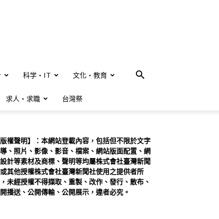
合
科学・IT
文化・教育
求人・求職
台灣祭
版權聲明】：本網站登載內容，包括但不限於文字
導、照片、影像、影音、檔案、網站版面配置、網
設計等素材及商標、聲明等均屬株式會社臺灣新聞
或其他授權株式會社臺灣新聞社使用之提供者所
，未經授權不得擷取、重製、改作、發行、散布、
開播送、公開傳輸、公開展示，違者必究。