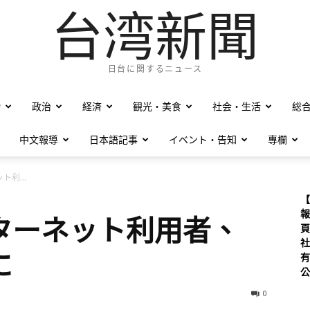
台湾新聞
日台に関するニュース
僑
政治
経済
観光・美食
社会・生活
総
中文報導
日本語記事
イベント・告知
專欄
利...
【
報
ターネット利用者、
頁
社
に
有
公
0