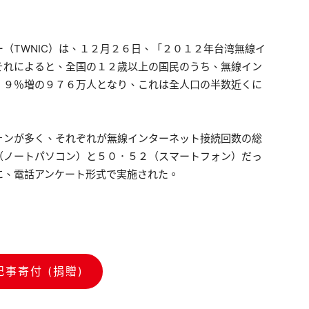
（TWNIC）は、１２月２６日、「２０１２年台湾無線イ
それによると、全国の１２歳以上の国民のうち、無線イン
．９％増の９７６万人となり、これは全人口の半数近くに
ォンが多く、それぞれが無線インターネット接続回数の総
（ノートパソコン）と５０．５２（スマートフォン）だっ
に、電話アンケート形式で実施された。
記事寄付 (捐贈)