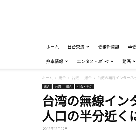
ホーム
日台交流
僑務新資訊
華
熊本情報
エンタメ・ｽﾎﾟｰﾂ
動画
ホーム
総合
台湾 — 総合
台湾の無線インターネット
総合
台湾 — 総合
社会・生活
台湾の無線イン
人口の半分近く
2012年12月27日