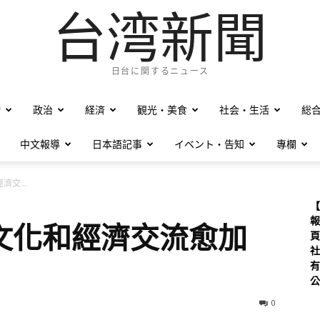
台湾新聞
日台に関するニュース
僑
政治
経済
観光・美食
社会・生活
総
中文報導
日本語記事
イベント・告知
專欄
交...
【
報
文化和經濟交流愈加
頁
社
有
公
0