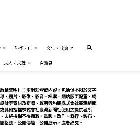
合
科学・IT
文化・教育
求人・求職
台灣祭
版權聲明】：本網站登載內容，包括但不限於文字
導、照片、影像、影音、檔案、網站版面配置、網
設計等素材及商標、聲明等均屬株式會社臺灣新聞
或其他授權株式會社臺灣新聞社使用之提供者所
，未經授權不得擷取、重製、改作、發行、散布、
開播送、公開傳輸、公開展示，違者必究。