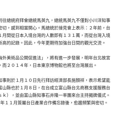
前往總統府拜會總統馬英九，總統馬英九不僅對小川洋知事
密切，感到相當開心。馬總統於接見會上表示：２年前，台
１月間從日本入境台灣的人數即有１３１萬，而從台灣入境
新高的記錄。因此，今年更期待加強台日間的觀光交流。
外美術品公開促進法」，將有進一步發展，明年台北故宮
，而２０１４年，日本東京博物館也將至台灣展出。
事則於１月１０日先行拜訪經濟部長施顏祥，表示希望能
富山縣也於１月８日，在台成立富山縣台北商務支援服務台
ｓｋ），並由富山縣知事石井隆一率團來台主持揭牌儀式。
去年１１月簽屬台日產業合作備忘錄後，愈趨頻繁與密切。