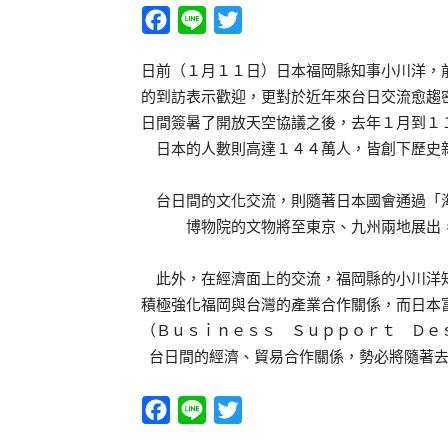
Facebook
Line
Twitter
日前（１月１１日）日本福岡縣知事小川洋，
的到訪表示歡迎，更對於近年來台日交流愈趨
日間簽暑了開放天空協議之後，去年１月到１
日本的人數則高達１４４萬人，皆創下歷史
台日間的文化交流，則隨著日本國會通過「海
博物院的文物將至東京、九州兩地展出
此外，在經濟面上的交流，福岡縣的小川洋知
積極強化福岡與台灣的產業合作關係，而日本
（Ｂｕｓｉｎｅｓｓ Ｓｕｐｐｏｒｔ Ｄｅ
台日間的經濟、貿易合作關係，勢必將隨著
Facebook
Line
Twitter