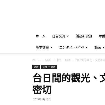
ホーム
日台交流
僑務新資訊
華
熊本情報
エンタメ・ｽﾎﾟｰﾂ
動画
ホーム
経済
日台 ー 経済
台日間的觀光、文化和經濟
経済
日台 ー 経済
台日間的觀光、
密切
2013年1月15日