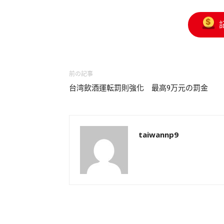
前の記事
台湾飲酒運転罰則強化 最高9万元の罰金
taiwannp9